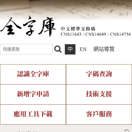
:::
中
EN
網站導覽
認識全字庫
字碼查詢
全字庫介紹
IDS查詢
全字庫現況
部件查詢
新增字申請
技術支援
中文碼介紹
複合查詢
專有名詞介紹
注音查詢
新字申請處理流程
字形即時顯示
造字解決方案
應用工具下載
客戶服務
︿