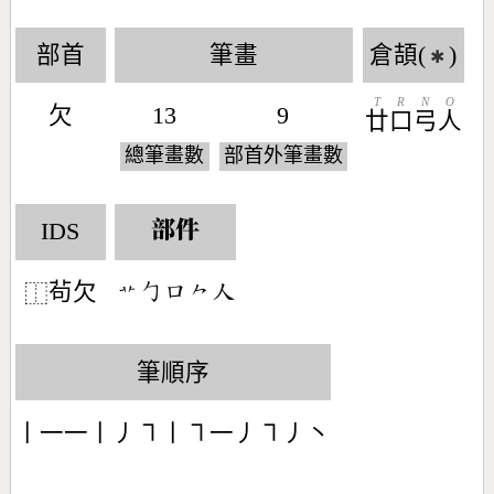
部首
筆畫
倉頡(
)
✱
T
R
N
O
欠
13
9
廿
口
弓
人
總筆畫數
部首外筆畫數
IDS
部件
茍欠
󶃌󶀿󶁶󶀽󶀬
⿰
筆順序
丨一一丨丿㇕丨㇕一丿㇕丿丶