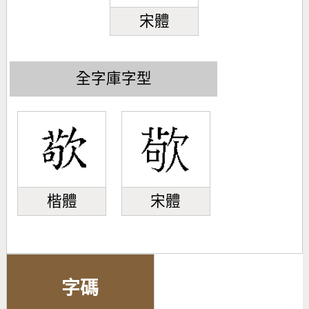
宋體
全字庫字型
楷體
宋體
字碼