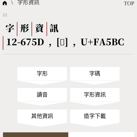
國際字碼相關組織
筆畫查詢
線上教學
倉頡查詢
全字庫授權
轉碼Web Service
個人電腦造字處理工具
問題集
意見回饋
\
字形資訊
TOP
:::
筆順序查詢
部首查詢
熱門查詢統計
字形下載
字
形
資
訊
12-675D , [󺖼] , U+FA5BC
CNS查詢
Unicode查詢
Big5查詢
拼音查詢
字形
字碼
符號索引
拼音文字索引
讀音
字形資訊
其他資訊
造字下載