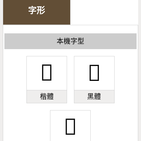
字形
本機字型
󺖼
󺖼
楷體
黑體
󺖼