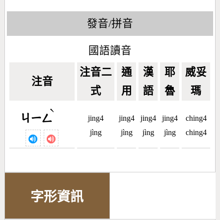
發音/拼音
國語讀音
注音二
通
漢
耶
威妥
注音
式
用
語
魯
瑪
ˋ
ㄐㄧㄥ
jing4
jing4
jing4
jing4
ching4
jìng
jìng
jìng
jìng
ching4
字形資訊