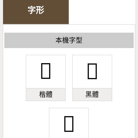
字形
本機字型
󻒾
󻒾
楷體
黑體
󻒾