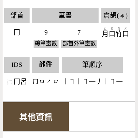
部首
筆畫
倉頡(
)
✱
B
R
H
R
冂
9
7
月
口
竹
口
總筆畫數
部首外筆畫數
IDS
筆順序
部件
冂呂
丨㇕丨㇕一丿丨㇕一
󶀦󶁶󶀄󶁶
⿵
其他資訊