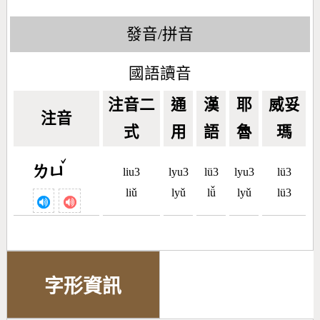
發音/拼音
國語讀音
注音二
通
漢
耶
威妥
注音
式
用
語
魯
瑪
ˇ
ㄌㄩ
liu3
lyu3
lü3
lyu3
lü3
liǔ
lyǔ
lǚ
lyǔ
lü3
字形資訊