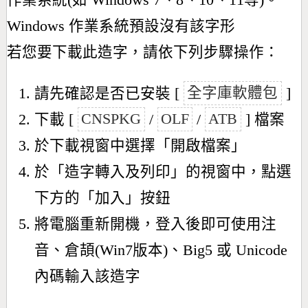
作業系統(如 Windows 7、8、10、11等)。
Windows 作業系統預設沒有該字形
若您要下載此造字，請依下列步驟操作：
請先確認是否已安裝 [
全字庫軟體包
]
下載 [
CNSPKG
/
OLF
/
ATB
] 檔案
於下載視窗中選擇「開啟檔案」
於「造字轉入及列印」的視窗中，點選
下方的「加入」按鈕
將電腦重新開機，登入後即可使用注
音、倉頡(Win7版本)、Big5 或 Unicode
內碼輸入該造字