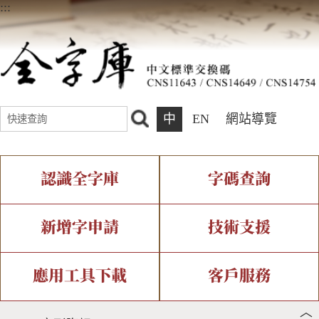
:::
中
EN
網站導覽
認識全字庫
字碼查詢
全字庫介紹
IDS查詢
全字庫現況
部件查詢
新增字申請
技術支援
中文碼介紹
複合查詢
專有名詞介紹
注音查詢
新字申請處理流程
字形即時顯示
造字解決方案
應用工具下載
客戶服務
︿