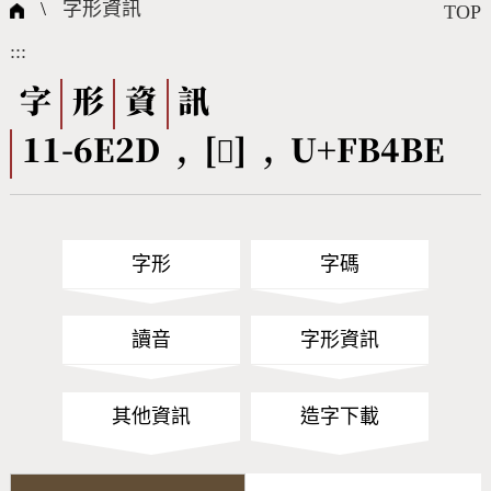
國際字碼相關組織
筆畫查詢
線上教學
倉頡查詢
全字庫授權
轉碼Web Service
個人電腦造字處理工具
問題集
意見回饋
\
字形資訊
TOP
:::
筆順序查詢
部首查詢
熱門查詢統計
字形下載
字
形
資
訊
11-6E2D , [󻒾] , U+FB4BE
CNS查詢
Unicode查詢
Big5查詢
拼音查詢
字形
字碼
符號索引
拼音文字索引
讀音
字形資訊
其他資訊
造字下載