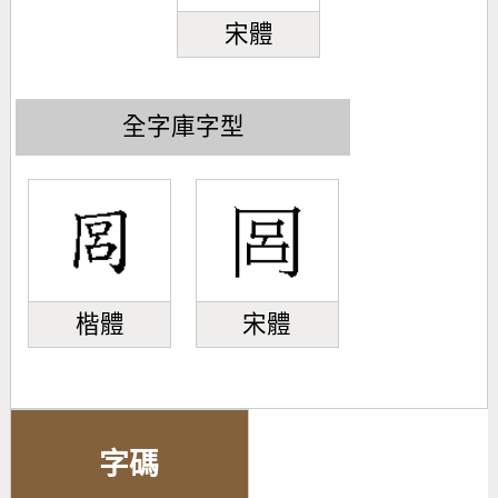
宋體
全字庫字型
楷體
宋體
字碼