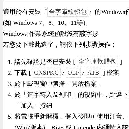
適用於有安裝『
全字庫軟體包
』的Window
(如 Windows 7、8、10、11等)。
Windows 作業系統預設沒有該字形
若您要下載此造字，請依下列步驟操作：
請先確認是否已安裝 [
全字庫軟體包
]
下載 [
CNSPKG
/
OLF
/
ATB
] 檔案
於下載視窗中選擇「開啟檔案」
於「造字轉入及列印」的視窗中，點選下
「加入」按鈕
將電腦重新開機，登入後即可使用注音、
(Win7版本)、Big5 或 Unicode 內碼輸入