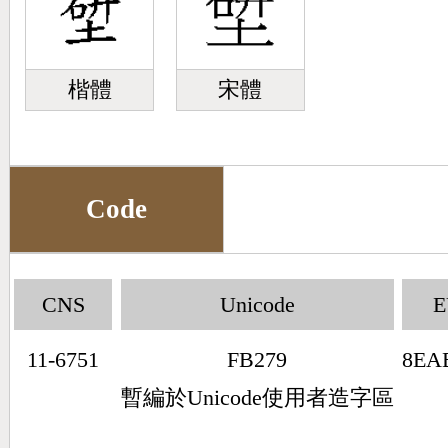
楷體
宋體
Code
CNS
Unicode
11-6751
FB279
8EA
暫編於Unicode使用者造字區