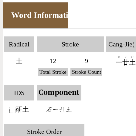
Word Information
Radical
Stroke
Cang-Jie(
M
T
G
土
12
9
一
廿
土
Total Stroke
Stroke Count
IDS
Component
研土
󶄢󶀀󶁫󶁢
⿱
Stroke Order