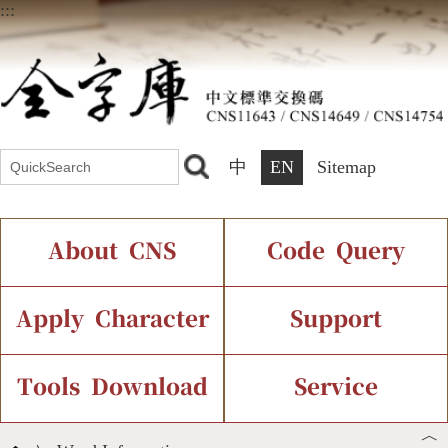
:::
中
EN
Sitemap
About CNS
Code Query
Introduction
IDS Query
Current Status
Apply Character
Support
Chinese Code Status
Components Query
Application Process
Font Instant Display
Tools Download
Service
︿