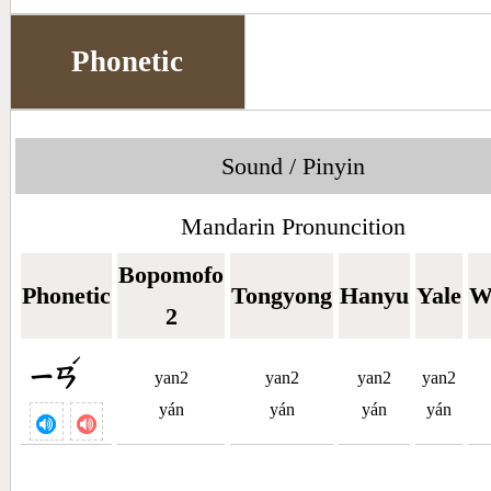
Phonetic
Sound / Pinyin
Mandarin Pronuncition
Bopomofo
Phonetic
Tongyong
Hanyu
Yale
W
2
ˊ
ㄧㄢ
yan2
yan2
yan2
yan2
yán
yán
yán
yán