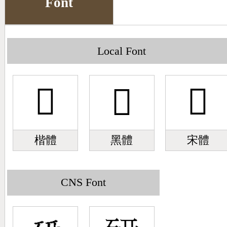
Font
Big5 Query
Pinyin Query
Symbol Index
Local Font
Pinyin Word Index
󻉹
󻉹
󻉹
楷體
黑體
宋體
CNS Font