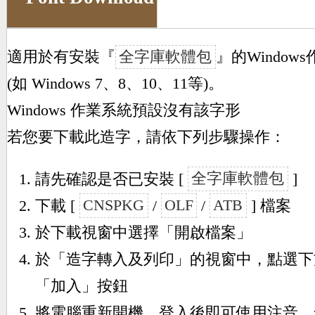
適用於有安裝『
全字庫軟體包
』的Window
(如 Windows 7、8、10、11等)。
Windows 作業系統預設沒有該字形
若您要下載此造字，請依下列步驟操作：
請先確認是否已安裝 [
全字庫軟體包
]
下載 [
CNSPKG
/
OLF
/
ATB
] 檔案
於下載視窗中選擇「開啟檔案」
於「造字轉入及列印」的視窗中，點選下
「加入」按鈕
將電腦重新開機，登入後即可使用注音、