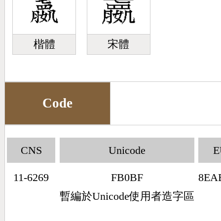
楷體
宋體
Code
CNS
Unicode
E
11-6269
FB0BF
8EA
暫編於Unicode使用者造字區