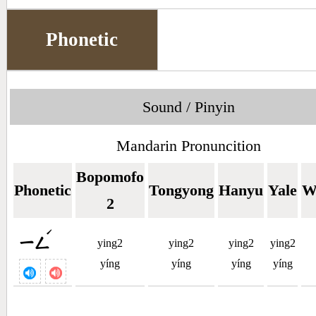
Phonetic
Sound / Pinyin
Mandarin Pronuncition
Bopomofo
Phonetic
Tongyong
Hanyu
Yale
W
2
ˊ
ㄧㄥ
ying2
ying2
ying2
ying2
yíng
yíng
yíng
yíng