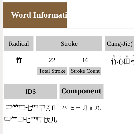
Word Information
Radical
Stroke
Cang-Jie(
H
P
W
竹
22
16
竹
心
田
Total Stroke
Stroke Count
IDS
Component
𥫗
七罒
⺼𡚫
󶆆󶀝󶄱󶃭󶂛󶀸
⿱
⿳
⿰
𥫗
七罒
肗几
⿱
⿳
⿰