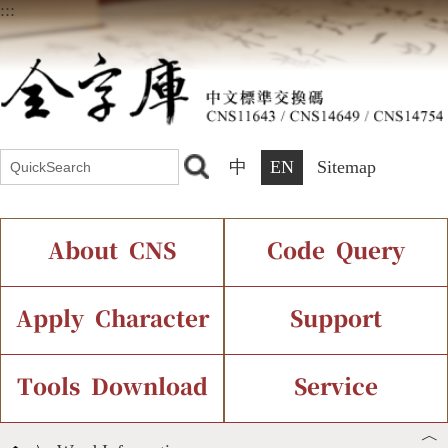
:::
中
EN
Sitemap
About CNS
Code Query
Introduction
IDS Query
Current Status
Apply Character
Support
Chinese Code Status
Components Query
Application Process
Font Instant Display
Tools Download
Service
︿