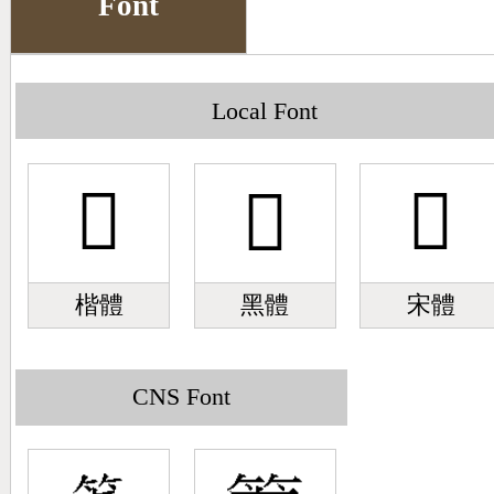
Font
Big5 Query
Pinyin Query
Symbol Index
Local Font
Pinyin Word Index
󻂿
󻂿
󻂿
楷體
黑體
宋體
CNS Font