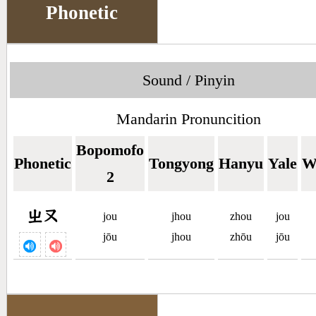
Phonetic
Sound / Pinyin
Mandarin Pronuncition
Bopomofo
Phonetic
Tongyong
Hanyu
Yale
W
2
ㄓㄡ
jou
jhou
zhou
jou
jōu
jhou
zhōu
jōu