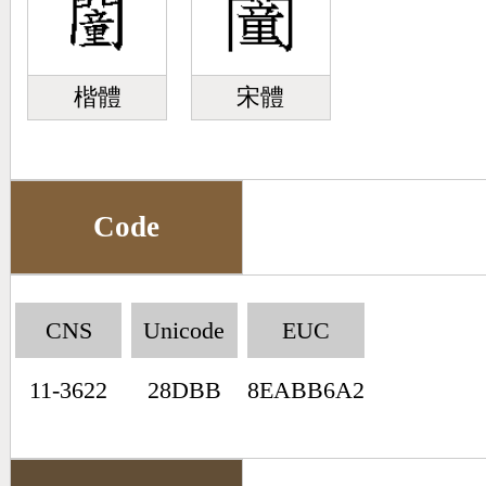
楷體
宋體
Code
CNS
Unicode
EUC
11-3622
28DBB
8EABB6A2