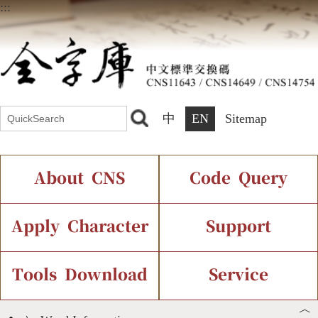
:::
中
EN
Sitemap
About CNS
Code Query
Introduction
IDS Query
Current Status
Apply Character
Support
Chinese Code Status
Components Query
Application Process
Font Instant Display
Tools Download
Service
︿