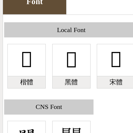
Font
Big5 Query
Pinyin Query
Symbol Index
Local Font
Pinyin Word Index
𨶻
𨶻
𨶻
楷體
黑體
宋體
CNS Font