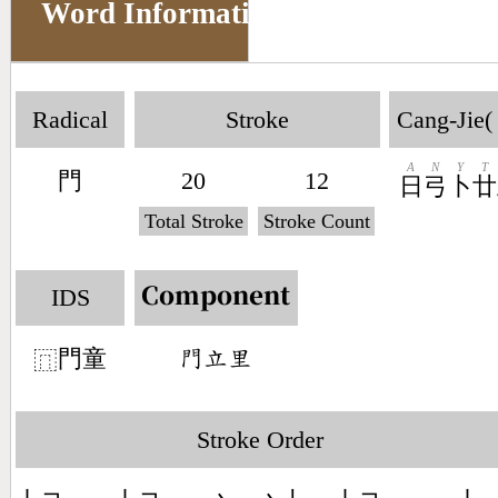
Word Information
Radical
Stroke
Cang-Jie(
A
N
Y
T
門
20
12
日
弓
卜
廿
Total Stroke
Stroke Count
IDS
Component
門童
󶇌󶅒󶆬
⿵
Stroke Order