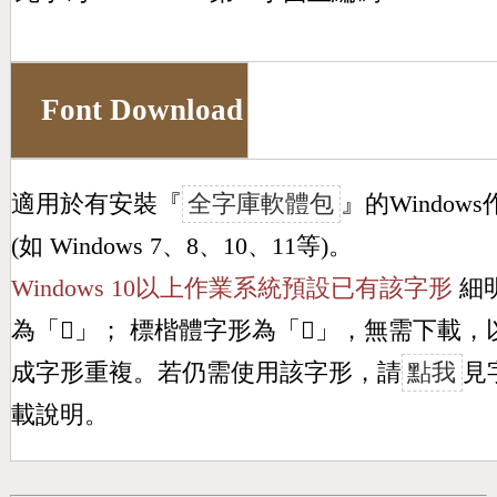
Font Download
適用於有安裝『
全字庫軟體包
』的Window
(如 Windows 7、8、10、11等)。
Windows 10以上作業系統預設已有該字形
細
為「
𨶻
」； 標楷體字形為「
𨶻
」，無需下載，
成字形重複。若仍需使用該字形，請
點我
見
載說明。