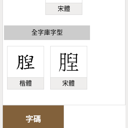
宋體
全字庫字型
楷體
宋體
字碼