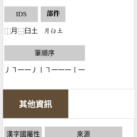
IDS
部件
月
臼土
󶃭󶆈󶁢
⿰
⿱
筆順序
丿㇕一一丿丨㇕一一一丨一
其他資訊
漢字國屬性
來源