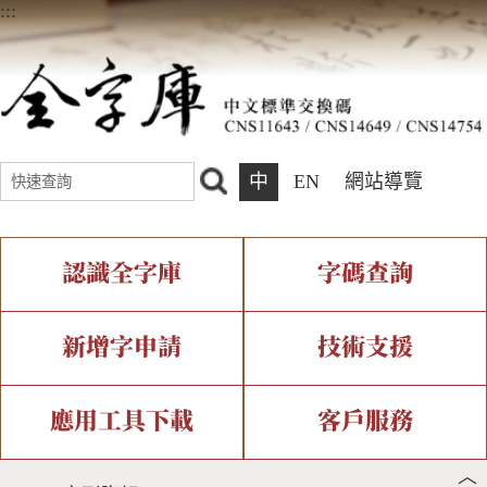
:::
中
EN
網站導覽
認識全字庫
字碼查詢
全字庫介紹
IDS查詢
全字庫現況
部件查詢
新增字申請
技術支援
中文碼介紹
複合查詢
專有名詞介紹
注音查詢
新字申請處理流程
字形即時顯示
造字解決方案
應用工具下載
客戶服務
︿