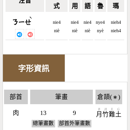
注音
式
用
語
魯
瑪
ˋ
ㄋㄧㄝ
nie4
nie4
nie4
nye4
nieh4
niè
niè
niè
nyè
nieh4
字形資訊
部首
筆畫
倉頡(
)
✱
B
H
X
G
肉
13
9
月
竹
難
土
總筆畫數
部首外筆畫數