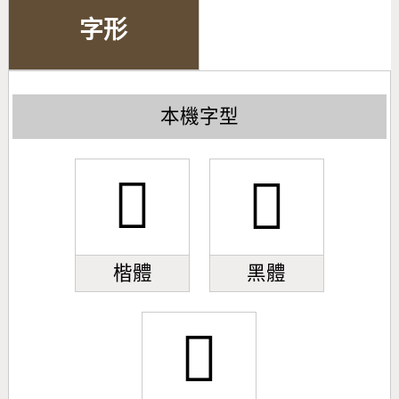
字形
本機字型
𦞆
𦞆
楷體
黑體
𦞆