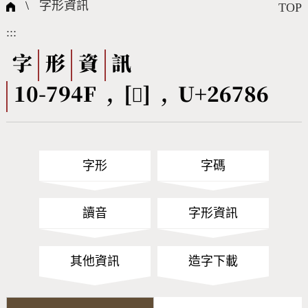
國際字碼相關組織
筆畫查詢
線上教學
倉頡查詢
全字庫授權
轉碼Web Service
個人電腦造字處理工具
問題集
意見回饋
\
字形資訊
TOP
:::
筆順序查詢
部首查詢
熱門查詢統計
字形下載
字
形
資
訊
10-794F , [𦞆] , U+26786
CNS查詢
Unicode查詢
Big5查詢
拼音查詢
字形
字碼
符號索引
拼音文字索引
讀音
字形資訊
其他資訊
造字下載