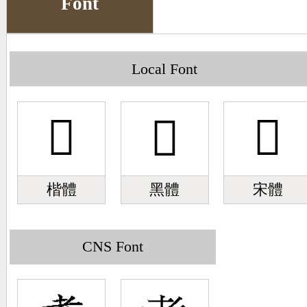
Font
Big5 Query
Pinyin Query
Symbol Index
Local Font
Pinyin Word Index
𦒴
𦒴
𦒴
楷體
黑體
宋體
CNS Font