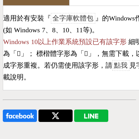
適用於有安裝『
全字庫軟體包
』的Window
(如 Windows 7、8、10、11等)。
Windows 10以上作業系統預設已有該字形
細
為「
𦒴
」； 標楷體字形為「
𦒴
」，無需下載，
成字形重複。若仍需使用該字形，請
點我
見
載說明。