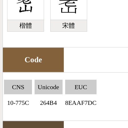
楷體
宋體
Code
CNS
Unicode
EUC
10-775C
264B4
8EAAF7DC