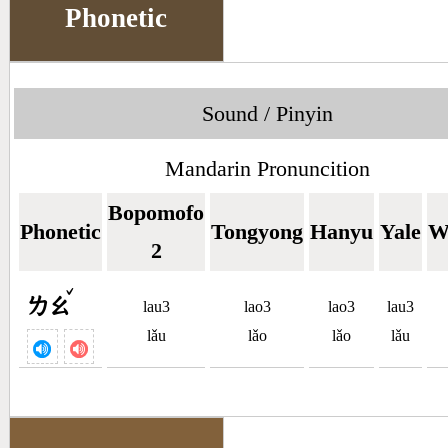
Phonetic
Sound / Pinyin
Mandarin Pronuncition
Bopomofo
Phonetic
Tongyong
Hanyu
Yale
W
2
ˇ
ㄌㄠ
lau3
lao3
lao3
lau3
lǎu
lǎo
lǎo
lǎu