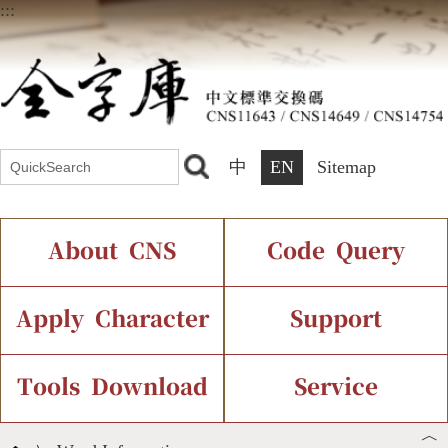
:::
中
EN
Sitemap
About CNS
Code Query
Introduction
IDS Query
Current Status
Apply Character
Support
Chinese Code Status
Components Query
Application Process
Font Instant Display
Tools Download
Service
︿