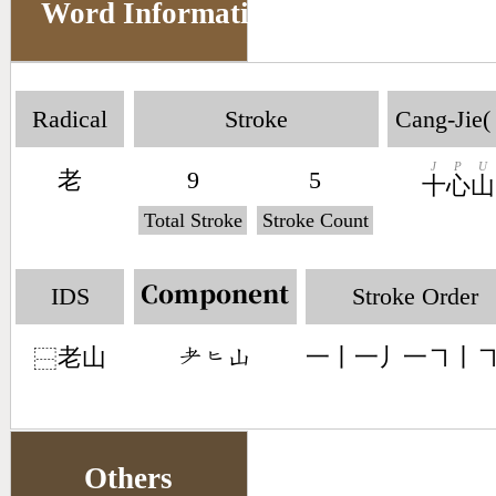
Word Information
Radical
Stroke
Cang-Jie(
J
P
U
老
9
5
十
心
山
Total Stroke
Stroke Count
IDS
Stroke Order
Component
老山
一丨一丿一㇕丨
󶂳󶀙󶁸
⿱
Others