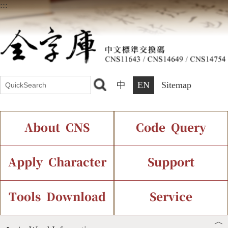
:::
中
EN
Sitemap
About CNS
Code Query
Introduction
IDS Query
Current Status
Apply Character
Support
Chinese Code Status
Components Query
Application Process
Font Instant Display
Tools Download
Service
︿