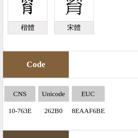
楷體
宋體
Code
CNS
Unicode
EUC
10-763E
262B0
8EAAF6BE