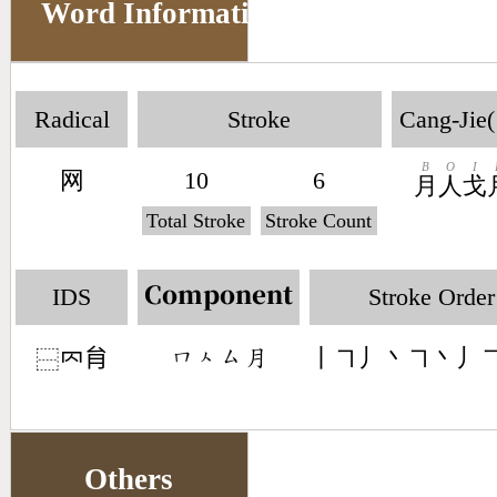
Word Information
Radical
Stroke
Cang-Jie(
B
O
I
网
10
6
月
人
戈
Total Stroke
Stroke Count
IDS
Stroke Order
Component
𠔿䏍
丨㇕丿丶㇕丶丿
󶀨󶀮󶁗󶃭
⿱
Others