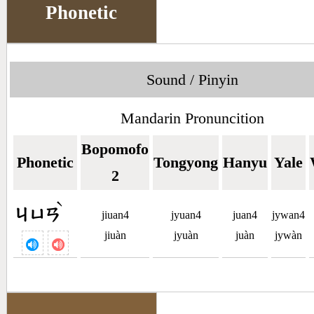
Phonetic
Sound / Pinyin
Mandarin Pronuncition
Bopomofo
Phonetic
Tongyong
Hanyu
Yale
2
ˋ
ㄐㄩㄢ
jiuan4
jyuan4
juan4
jywan4
jiuàn
jyuàn
juàn
jywàn