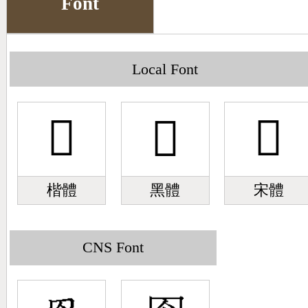
Font
Big5 Query
Pinyin Query
Symbol Index
Local Font
Pinyin Word Index
𦊰
𦊰
𦊰
楷體
黑體
宋體
CNS Font