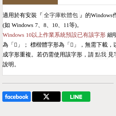
適用於有安裝『
全字庫軟體包
』的Window
(如 Windows 7、8、10、11等)。
Windows 10以上作業系統預設已有該字形
細
為「
𦊰
」； 標楷體字形為「
𦊰
」，無需下載，
成字形重複。若仍需使用該字形，請
點我
見
說明。