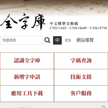
:::
中
EN
網站導覽
認識全字庫
字碼查詢
全字庫介紹
IDS查詢
全字庫現況
部件查詢
新增字申請
技術支援
中文碼介紹
複合查詢
專有名詞介紹
注音查詢
新字申請處理流程
字形即時顯示
造字解決方案
應用工具下載
客戶服務
︿