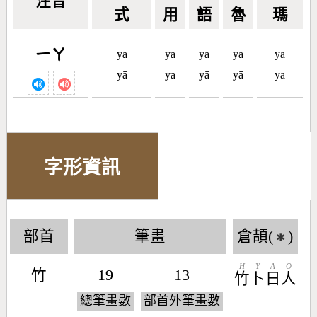
注音
式
用
語
魯
瑪
ㄧㄚ
ya
ya
ya
ya
ya
yā
ya
yā
yā
ya
字形資訊
部首
筆畫
倉頡(
)
✱
H
Y
A
O
竹
19
13
竹
卜
日
人
總筆畫數
部首外筆畫數