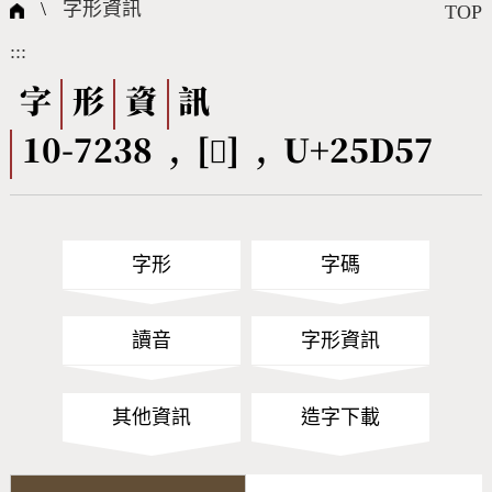
國際字碼相關組織
筆畫查詢
線上教學
倉頡查詢
全字庫授權
轉碼Web Service
個人電腦造字處理工具
問題集
意見回饋
\
字形資訊
TOP
:::
筆順序查詢
部首查詢
熱門查詢統計
字形下載
字
形
資
訊
10-7238 , [𥵗] , U+25D57
CNS查詢
Unicode查詢
Big5查詢
拼音查詢
字形
字碼
符號索引
拼音文字索引
讀音
字形資訊
其他資訊
造字下載