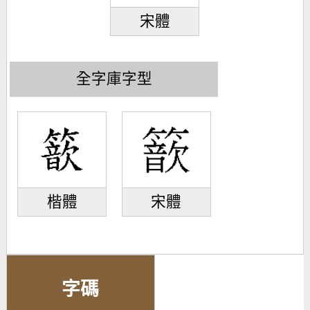
宋體
全字庫字型
楷體
宋體
字碼