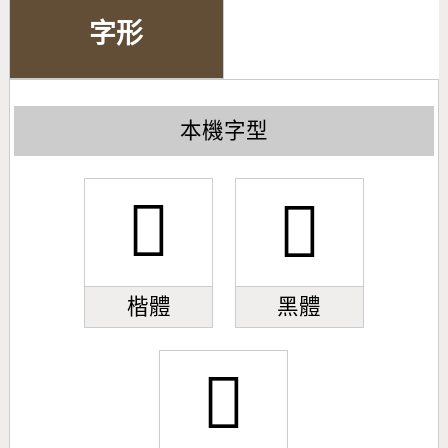
字形
本機字型
𥵗
𥵗
楷體
黑體
𥵗