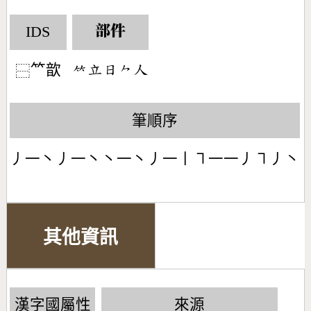
IDS
部件
𥫗歆
󶆆󶅒󶃐󶀽󶀬
⿱
筆順序
丿一丶丿一丶丶一丶丿一丨㇕一一丿㇕丿丶
其他資訊
漢字國屬性
來源