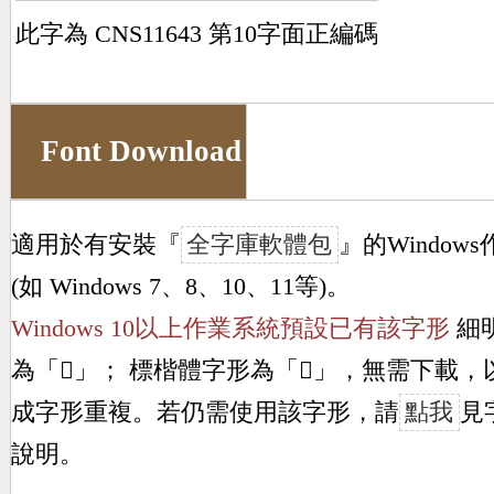
此字為 CNS11643 第10字面正編碼
Font Download
適用於有安裝『
全字庫軟體包
』的Window
(如 Windows 7、8、10、11等)。
Windows 10以上作業系統預設已有該字形
細
為「
𥍜
」； 標楷體字形為「
𥍜
」，無需下載，
成字形重複。若仍需使用該字形，請
點我
見
說明。