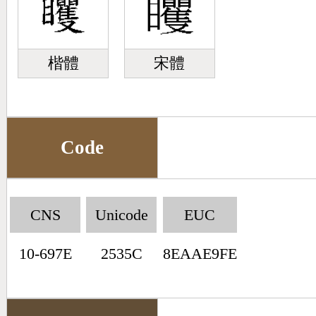
楷體
宋體
Code
CNS
Unicode
EUC
10-697E
2535C
8EAAE9FE