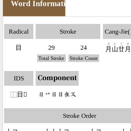
Word Information
Radical
Stroke
Cang-Jie(
B
U
T
B
目
29
24
月
山
廿
Total Stroke
Stroke Count
IDS
Component
目𧅚
󶄩󶃋󶄩󶄩󶇒󶁓
⿰
Stroke Order