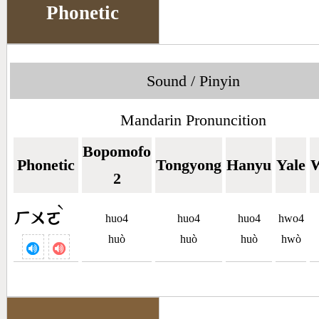
Phonetic
Sound / Pinyin
Mandarin Pronuncition
Bopomofo
Phonetic
Tongyong
Hanyu
Yale
W
2
ˋ
ㄏㄨㄛ
huo4
huo4
huo4
hwo4
huò
huò
huò
hwò