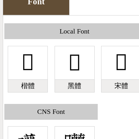
Font
Big5 Query
Pinyin Query
Symbol Index
Local Font
Pinyin Word Index
𥍜
𥍜
𥍜
楷體
黑體
宋體
CNS Font