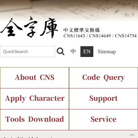
:::
中
EN
Sitemap
About CNS
Code Query
Introduction
IDS Query
Current Status
Apply Character
Support
Chinese Code Status
Components Query
Application Process
Font Instant Display
Tools Download
Service
︿