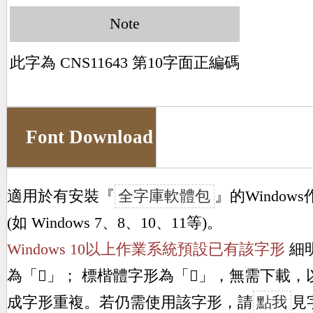
Note
此字為 CNS11643 第10字面正編碼
Font Download
適用於有安裝『
全字庫軟體包
』的Window
(如 Windows 7、8、10、11等)。
Windows 10以上作業系統預設已有該字形
細
為「
𥀳
」； 標楷體字形為「
𥀳
」，無需下載，
成字形重複。若仍需使用該字形，請
點我
見