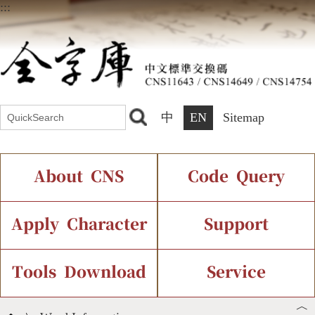
:::
中
EN
Sitemap
About CNS
Code Query
Introduction
IDS Query
Current Status
Apply Character
Support
Chinese Code Status
Components Query
Application Process
Font Instant Display
Tools Download
Service
︿