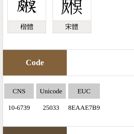
楷體
宋體
Code
CNS
Unicode
EUC
10-6739
25033
8EAAE7B9