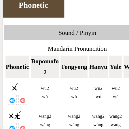
Phonetic
Sound / Pinyin
Mandarin Pronuncition
Bopomofo
Phonetic
Tongyong
Hanyu
Yale
W
2
ˊ
ㄨ
wu2
wu2
wu2
wu2
wú
wú
wú
wú
ˊ
ㄨㄤ
wang2
wang2
wang2
wang2
wáng
wáng
wáng
wáng