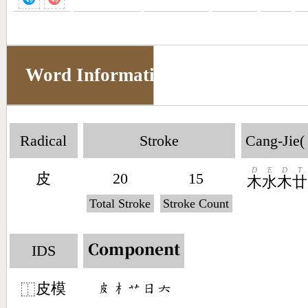
Word Information
Radical
Stroke
Cang-Jie(
D
E
D
T
皮
20
15
木
水
木
廿
Total Stroke
Stroke Count
IDS
Component
皮模
󶅝󶂸󶃋󶃐󶁩
⿰