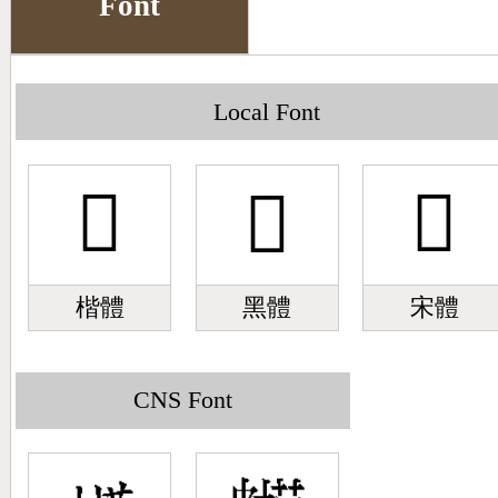
Font
Big5 Query
Pinyin Query
Symbol Index
Local Font
Pinyin Word Index
𥀳
𥀳
𥀳
楷體
黑體
宋體
CNS Font