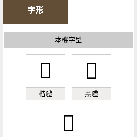
字形
本機字型
𥀳
𥀳
楷體
黑體
𥀳