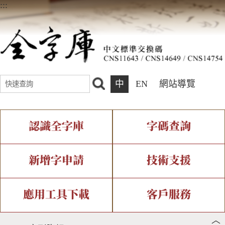
:::
中
EN
網站導覽
認識全字庫
字碼查詢
全字庫介紹
IDS查詢
全字庫現況
部件查詢
新增字申請
技術支援
中文碼介紹
複合查詢
專有名詞介紹
注音查詢
新字申請處理流程
字形即時顯示
造字解決方案
應用工具下載
客戶服務
︿