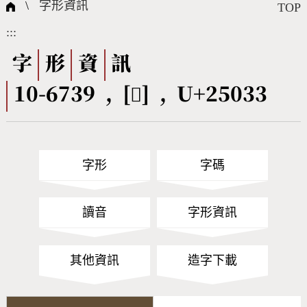
國際字碼相關組織
筆畫查詢
線上教學
倉頡查詢
全字庫授權
轉碼Web Service
個人電腦造字處理工具
問題集
意見回饋
\
字形資訊
TOP
:::
筆順序查詢
部首查詢
熱門查詢統計
字形下載
字
形
資
訊
10-6739 , [𥀳] , U+25033
CNS查詢
Unicode查詢
Big5查詢
拼音查詢
字形
字碼
符號索引
拼音文字索引
讀音
字形資訊
其他資訊
造字下載