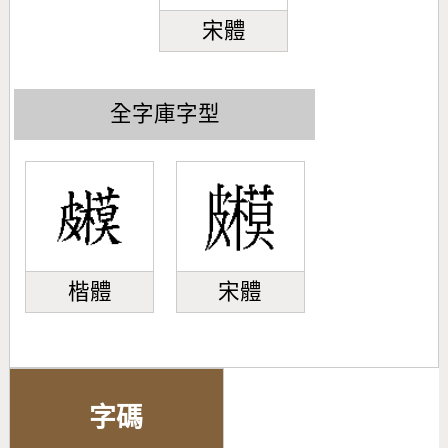
宋體
全字庫字型
楷體
宋體
字碼