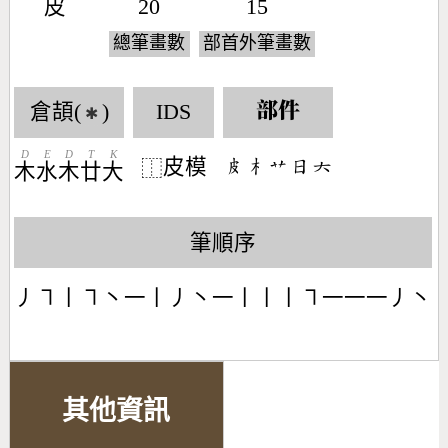
皮
20
15
總筆畫數
部首外筆畫數
倉頡(
)
IDS
部件
✱
D
E
D
T
K
皮模
󶅝󶂸󶃋󶃐󶁩
⿰
木
水
木
廿
大
筆順序
丿㇕丨㇕丶一丨丿丶一丨丨丨㇕一一一丿丶
其他資訊