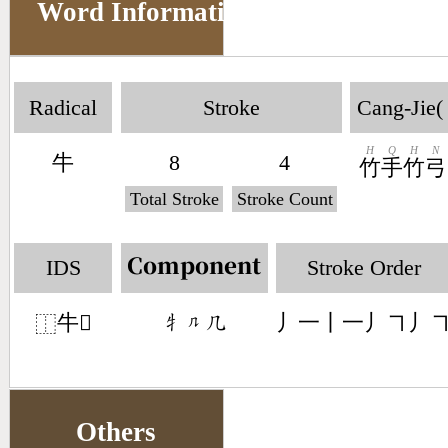
Word Information
Radical
Stroke
Cang-Jie(
H
Q
H
N
牛
8
4
竹
手
竹
弓
Total Stroke
Stroke Count
IDS
Stroke Order
Component
牛𠘬
丿一丨一丿㇕丿
󶃠󶀺󶀸
⿰
Others