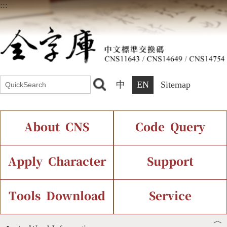
:::
中
EN
Sitemap
About CNS
Code Query
Introduction
IDS Query
Current Status
Apply Character
Support
Chinese Code Status
Components Query
Application Process
Font Instant Display
Tools Download
Service
︿