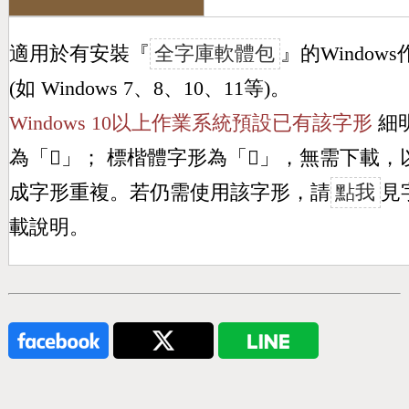
適用於有安裝『
全字庫軟體包
』的Window
(如 Windows 7、8、10、11等)。
Windows 10以上作業系統預設已有該字形
細
為「
𤘷
」； 標楷體字形為「
𤘷
」，無需下載，
成字形重複。若仍需使用該字形，請
點我
見
載說明。