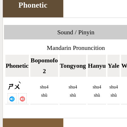
Phonetic
Sound / Pinyin
Mandarin Pronuncition
Bopomofo
Phonetic
Tongyong
Hanyu
Yale
W
2
ˋ
ㄕㄨ
shu4
shu4
shu4
shu4
shù
shù
shù
shù