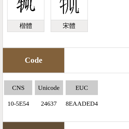
楷體
宋體
Code
CNS
Unicode
EUC
10-5E54
24637
8EAADED4