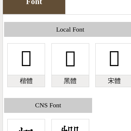
Font
Big5 Query
Pinyin Query
Symbol Index
Local Font
Pinyin Word Index
𤘷
𤘷
𤘷
楷體
黑體
宋體
CNS Font