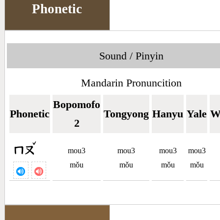
Phonetic
Sound / Pinyin
Mandarin Pronuncition
Bopomofo
Phonetic
Tongyong
Hanyu
Yale
W
2
ˇ
ㄇㄡ
mou3
mou3
mou3
mou3
mǒu
mǒu
mǒu
mǒu