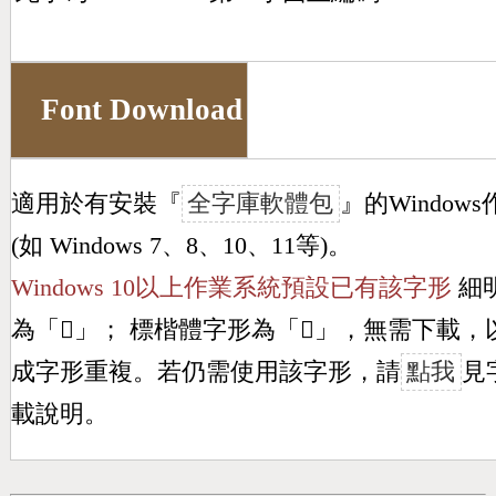
Font Download
適用於有安裝『
全字庫軟體包
』的Window
(如 Windows 7、8、10、11等)。
Windows 10以上作業系統預設已有該字形
細
為「
𣾻
」； 標楷體字形為「
𣾻
」，無需下載，
成字形重複。若仍需使用該字形，請
點我
見
載說明。