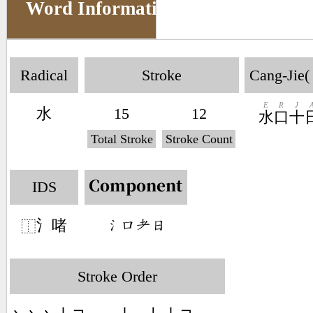
Word Information
Radical
Stroke
Cang-Jie(
E
R
J
水
15
12
水
口
十
Total Stroke
Stroke Count
IDS
Component
氵啫
󶄔󶁶󶂳󶃐
⿰
Stroke Order