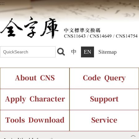
:::
中
EN
Sitemap
About CNS
Code Query
Introduction
IDS Query
Current Status
Apply Character
Support
Chinese Code Status
Components Query
Application Process
Font Instant Display
Tools Download
Service
︿