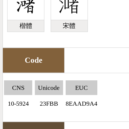
楷體
宋體
Code
CNS
Unicode
EUC
10-5924
23FBB
8EAAD9A4