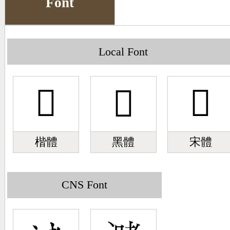
Font
Big5 Query
Pinyin Query
Symbol Index
Local Font
Pinyin Word Index
𣾻
𣾻
𣾻
楷體
黑體
宋體
CNS Font