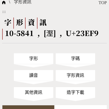
國際字碼相關組織
筆畫查詢
線上教學
倉頡查詢
全字庫授權
轉碼Web Service
個人電腦造字處理工具
問題集
意見回饋
\
字形資訊
TOP
:::
筆順序查詢
部首查詢
熱門查詢統計
字形下載
字
形
資
訊
10-5841 , [𣻹] , U+23EF9
CNS查詢
Unicode查詢
Big5查詢
拼音查詢
字形
字碼
符號索引
拼音文字索引
讀音
字形資訊
其他資訊
造字下載