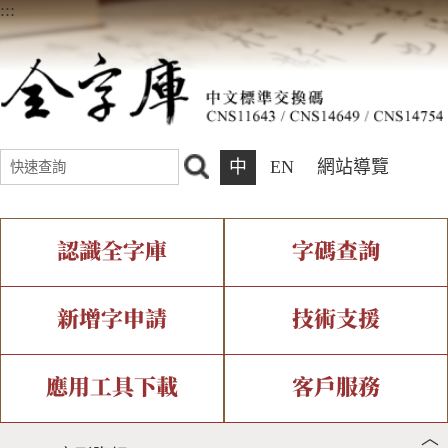
:::
中
EN
網站導覽
認識全字庫
字碼查詢
全字庫介紹
IDS查詢
全字庫現況
部件查詢
新增字申請
技術支援
中文碼介紹
複合查詢
專有名詞介紹
注音查詢
新字申請處理流程
字形即時顯示
造字解決方案
應用工具下載
客戶服務
︿