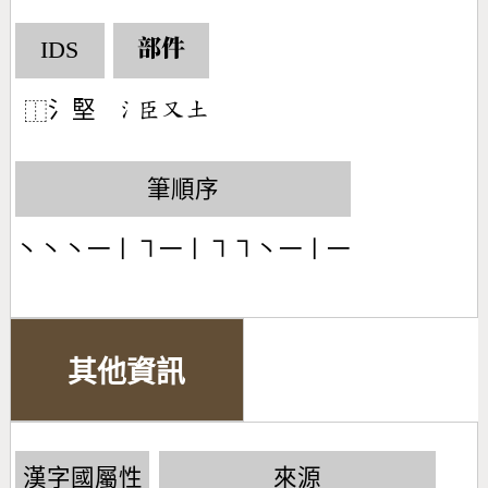
IDS
部件
氵堅
󶄔󶅦󶁓󶁢
⿰
筆順序
丶丶丶一丨㇕一丨㇕㇕丶一丨一
其他資訊
漢字國屬性
來源