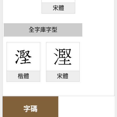
宋體
全字庫字型
楷體
宋體
字碼