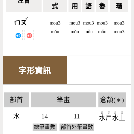
注音
式
用
語
魯
瑪
ˇ
ㄇㄡ
mou3
mou3
mou3
mou3
mou3
mǒu
mǒu
mǒu
mǒu
mou3
字形資訊
部首
筆畫
倉頡(
)
✱
E
S
E
G
水
14
11
水
尸
水
土
總筆畫數
部首外筆畫數