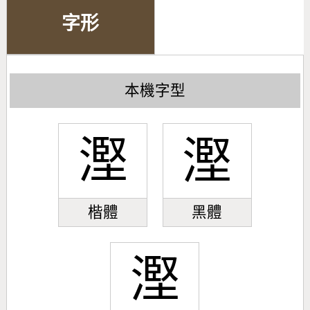
字形
本機字型
𣻹
𣻹
楷體
黑體
𣻹