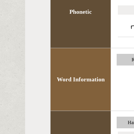
Phonetic
R
Word Information
Han