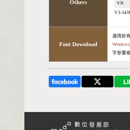
Others
VN🇻🇳
V3-343
適用於
Font Download
Wind
字形重