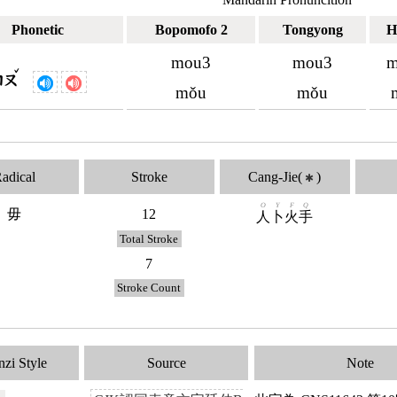
Phonetic
Bopomofo 2
Tongyong
H
mou3
mou3
m
ˇ
ㄇㄡ
mǒu
mǒu
adical
Stroke
Cang-Jie(
)
✱
O
Y
F
Q
毋
12
人
卜
火
手
Total Stroke
7
Stroke Count
zi Style
Source
Note