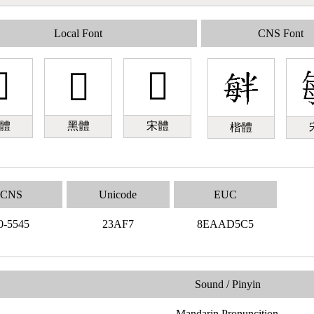
Local Font
CNS Font

𣫷
𣫷
體
黑體
宋體
楷體
CNS
Unicode
EUC
0-5545
23AF7
8EAAD5C5
Sound / Pinyin
Mandarin Pronuncition