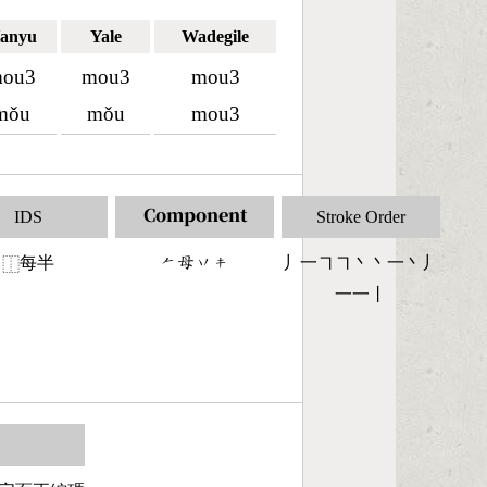
anyu
Yale
Wadegile
ou3
mou3
mou3
mǒu
mǒu
mou3
IDS
Component
Stroke Order
每半
󶀩󶄑󶁅󶁠
丿一㇕㇕丶丶一丶丿
⿰
一一丨