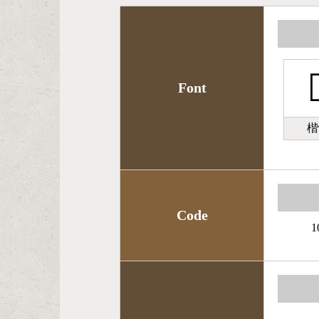

Font
楷
Code
1