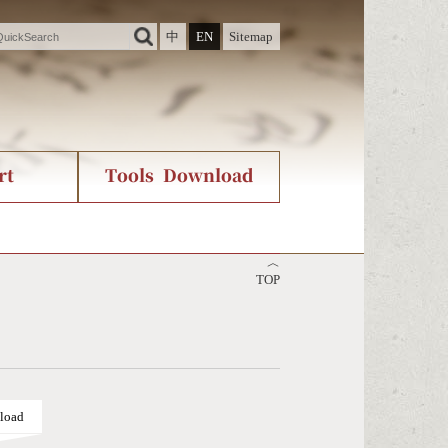
中
EN
Sitemap
rt
Tools Download
ry
rvice
International Org.
Stroke Count Query
︿
Unicode Query
TOP
load