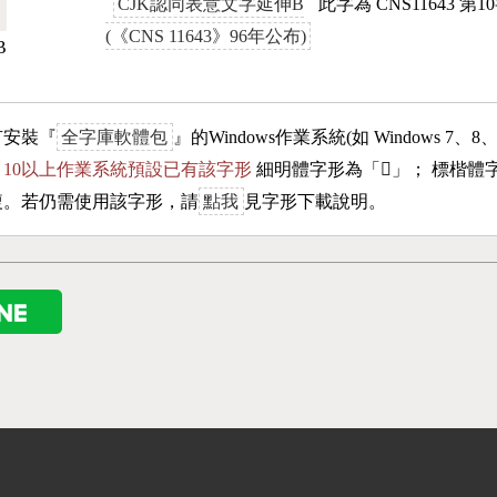
CJK認同表意文字延伸B
此字為 CNS11643 第
(《CNS 11643》96年公布)
B
有安裝『
全字庫軟體包
』的Windows作業系統(如 Windows 7、8
ows 10以上作業系統預設已有該字形
細明體字形為「
𣫷
」； 標楷體
複。若仍需使用該字形，請
點我
見字形下載說明。