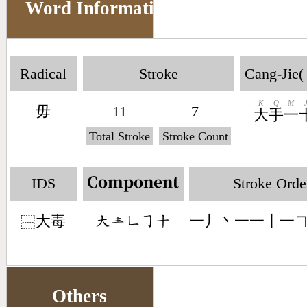
Word Information
Radical
Stroke
Cang-Jie(
K
Q
M
毋
11
7
大
手
一
Total Stroke
Stroke Count
IDS
Stroke Orde
Component
大毒
一丿丶一一丨一
󶁨󶂱󶀍󶀊󶀓
⿱
Others