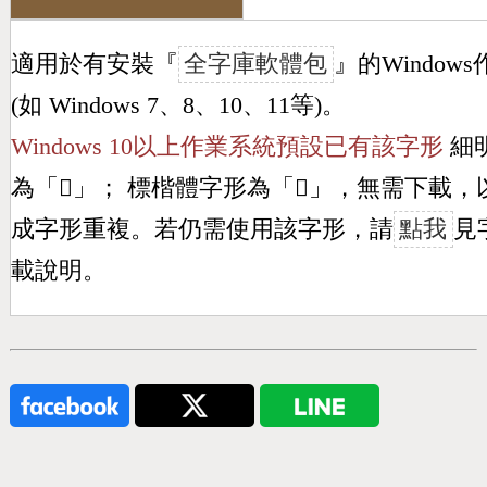
適用於有安裝『
全字庫軟體包
』的Window
(如 Windows 7、8、10、11等)。
Windows 10以上作業系統預設已有該字形
細
為「
𣫵
」； 標楷體字形為「
𣫵
」，無需下載，
成字形重複。若仍需使用該字形，請
點我
見
載說明。