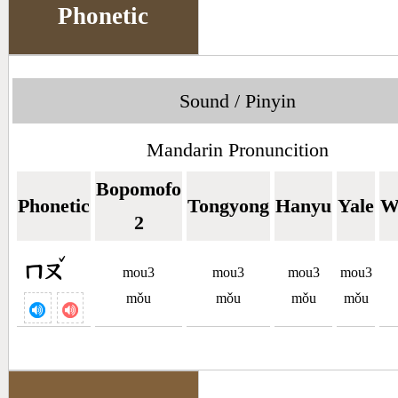
Phonetic
Sound / Pinyin
Mandarin Pronuncition
Bopomofo
Phonetic
Tongyong
Hanyu
Yale
W
2
ˇ
ㄇㄡ
mou3
mou3
mou3
mou3
mǒu
mǒu
mǒu
mǒu