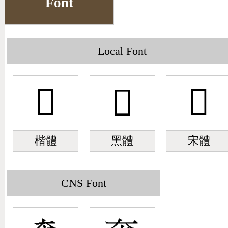
Font
Big5 Query
Pinyin Query
Symbol Index
Local Font
Pinyin Word Index
𣫵
𣫵
𣫵
楷體
黑體
宋體
CNS Font