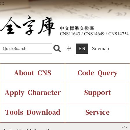
:::
中
EN
Sitemap
About CNS
Code Query
Introduction
IDS Query
Current Status
Apply Character
Support
Chinese Code Status
Components Query
Application Process
Font Instant Display
Tools Download
Service
︿