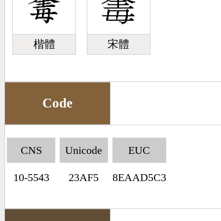
楷體
宋體
Code
CNS
Unicode
EUC
10-5543
23AF5
8EAAD5C3