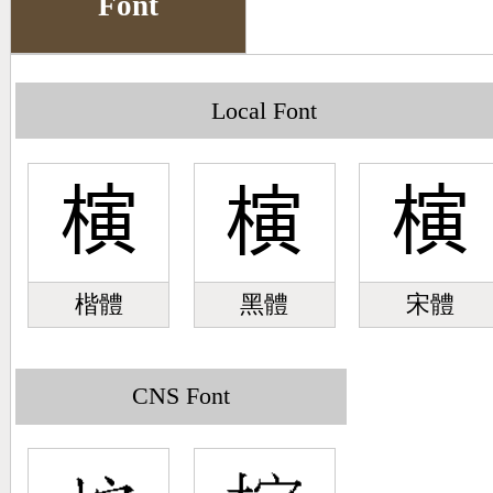
Font
Big5 Query
Pinyin Query
Symbol Index
Local Font
Pinyin Word Index
𣘹
𣘹
𣘹
楷體
黑體
宋體
CNS Font