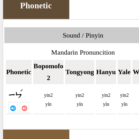
Phonetic
Sound / Pinyin
Mandarin Pronuncition
Bopomofo
Phonetic
Tongyong
Hanyu
Yale
W
2
ˊ
ㄧㄣ
yin2
yin2
yin2
yin2
yín
yín
yín
yín