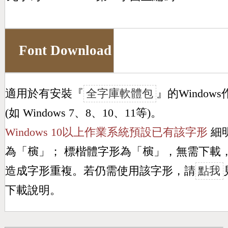
Font Download
適用於有安裝『
全字庫軟體包
』的Window
(如 Windows 7、8、10、11等)。
Windows 10以上作業系統預設已有該字形
細
為「
𣘹
」； 標楷體字形為「
𣘹
」，無需下載
造成字形重複。若仍需使用該字形，請
點我
下載說明。