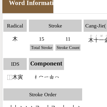
Word Information
Radical
Stroke
Cang-Jie(
D
J
M
木
15
11
木
十
一
Total Stroke
Stroke Count
IDS
Component
木寅
󶂸󶂊󶀀󶄭󶀰
⿰
Stroke Order