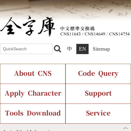
:::
中
EN
Sitemap
About CNS
Code Query
Introduction
IDS Query
Current Status
Apply Character
Support
Chinese Code Status
Components Query
Application Process
Font Instant Display
Tools Download
Service
︿