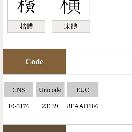
楷體
宋體
Code
CNS
Unicode
EUC
10-5176
23639
8EAAD1F6