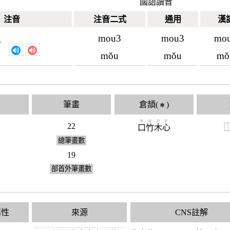
國語讀音
注音
注音二式
通用
漢
mou3
mou3
mo
ˇ
ㄡ
mǒu
mǒu
mǒ
筆畫
倉頡(
)
✱
R
H
D
P
22
口
竹
木
心
總筆畫數
19
部首外筆畫數
屬性
來源
CNS註解