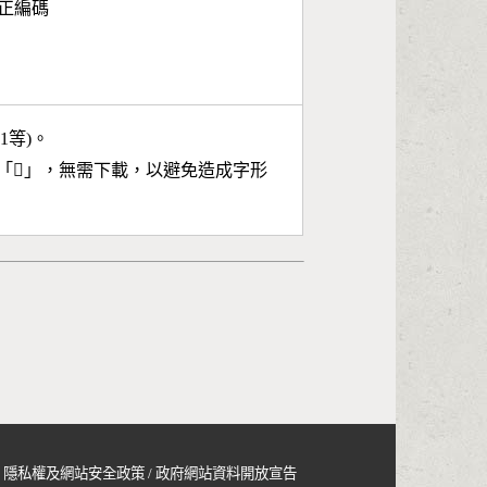
面正編碼
11等)。
「
𡅯
」，無需下載，以避免造成字形
隱私權及網站安全政策
/
政府網站資料開放宣告