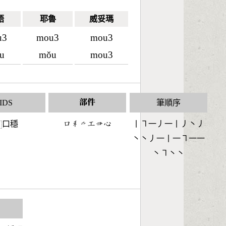
語
耶魯
威妥瑪
u3
mou3
mou3
u
mǒu
mou3
IDS
部件
筆順序
口穩
󶁶󶅅󶃩󶁥󶂕󶄀
丨㇕一丿一丨丿丶丿
⿰
丶丶丿一丨一㇕一一
丶㇕丶丶