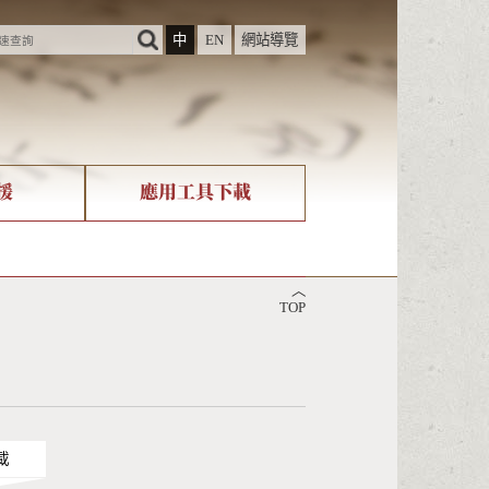
中
EN
網站導覽
援
應用工具下載
際字碼相關組織
筆畫查詢
︿
nicode查詢
TOP
載