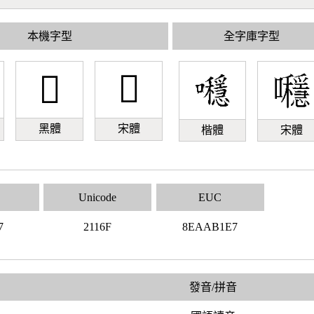
本機字型
全字庫字型
𡅯
𡅯
黑體
宋體
楷體
宋體
Unicode
EUC
7
2116F
8EAAB1E7
發音/拼音