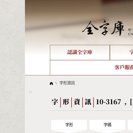
:::
認識全字庫
個人電腦造字處理工具
新字申請處理流程
字形即時顯示
全字庫介紹
IDS查詢
造字解
全字庫
部件
客戶服
問題集
意見
線上教學
倉頡查詢
筆順序
\
字形資訊
:::
Big5查詢
拼音
字
形
資
訊
10-3167 , [
字形
字碼