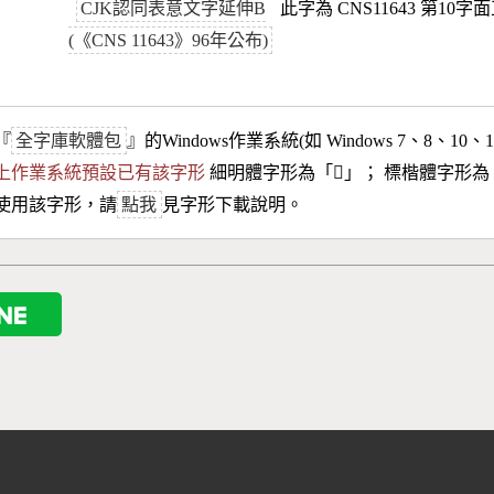
CJK認同表意文字延伸B
此字為 CNS11643 第10字
(《CNS 11643》96年公布)
『
全字庫軟體包
』的Windows作業系統(如 Windows 7、8、10、
10以上作業系統預設已有該字形
細明體字形為「
𡅯
」； 標楷體字形為
使用該字形，請
點我
見字形下載說明。