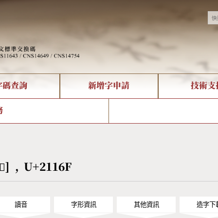
字碼查詢
新增字申請
技術支
決方案
現況
查詢
字形下載
中文碼介紹
全字庫授權
複合查詢
轉碼Web Service
專有名詞介紹
注音查詢
國
務
回饋
熱門查詢統計
查詢
部首查詢
CNS查詢
U
查詢
符號索引
拼音文字索引
𡅯] , U+2116F
讀音
字形資訊
其他資訊
造字下