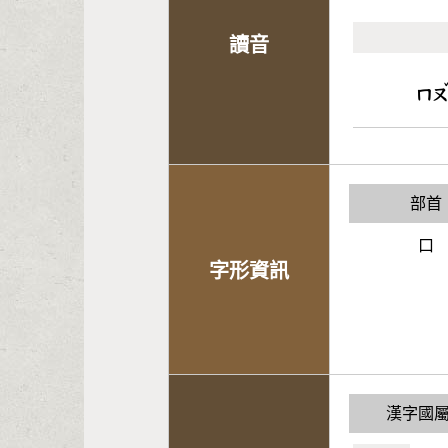
讀音
ㄇ
部首
口
字形資訊
漢字國