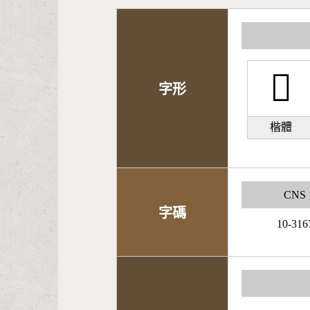
𡅯
字形
楷體
CNS
字碼
10-316