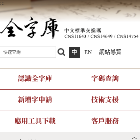
:::
中
EN
網站導覽
認識全字庫
字碼查詢
全字庫介紹
IDS查詢
全字庫現況
部件查詢
新增字申請
技術支援
中文碼介紹
複合查詢
專有名詞介紹
注音查詢
新字申請處理流程
字形即時顯示
造字解決方案
應用工具下載
客戶服務
︿