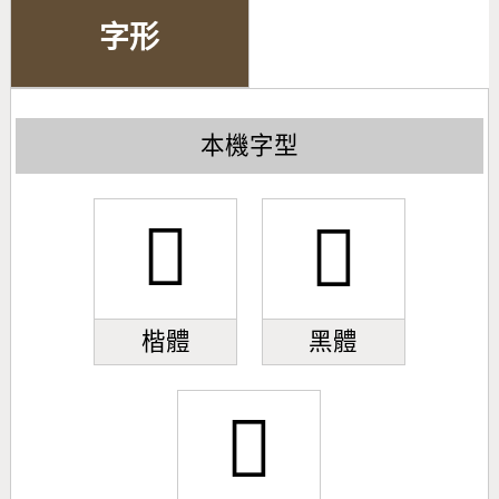
字形
本機字型
𠘪
𠘪
楷體
黑體
𠘪