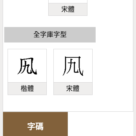
宋體
全字庫字型
楷體
宋體
字碼