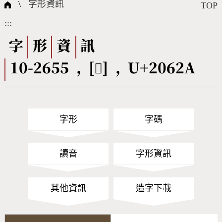
國際字碼相關組織
筆畫查詢
線上教學
倉頡查詢
全字庫授權
轉碼Web Service
個人電腦造字處理工具
問題集
意見回饋
\
字形資訊
TOP
:::
筆順序查詢
部首查詢
熱門查詢統計
字形下載
字
形
資
訊
10-2655 , [𠘪] , U+2062A
CNS查詢
Unicode查詢
Big5查詢
拼音查詢
字形
字碼
符號索引
拼音文字索引
讀音
字形資訊
其他資訊
造字下載