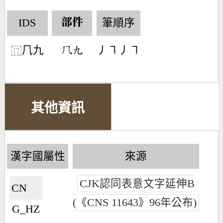
IDS
筆順序
部件
𠘨九
丿㇕丿㇕
󶀻󶁙
⿵
其他資訊
漢字國屬性
來源
CJK認同表意文字延伸B
CN🇨🇳
(《CNS 11643》96年公布)
G_HZ