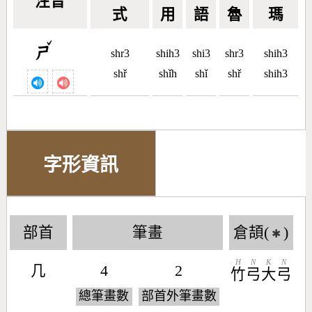
注音
式
用
語
魯
瑪
ˇ
ㄕ
shr3
shih3
shi3
shr3
shih3
shř
shǐh
shǐ
shř
shih3
字形資訊
部首
筆畫
倉頡(
)
✱
H
N
K
N
几
4
2
竹
弓
大
弓
總筆畫數
部首外筆畫數