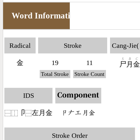
Word Information
Radical
Stroke
Cang-Jie(
S
B
C
金
19
11
尸
月
Total Stroke
Stroke Count
IDS
Component
卩
左月金
󶁊󶀖󶁥󶃭󶇔
⿱
⿰
⿱
Stroke Order