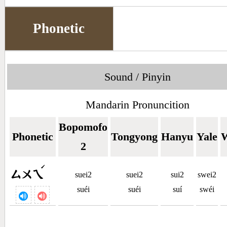
Phonetic
Sound / Pinyin
Mandarin Pronuncition
Bopomofo
Phonetic
Tongyong
Hanyu
Yale
W
2
ˊ
ㄙㄨㄟ
suei2
suei2
sui2
swei2
suéi
suéi
suí
swéi