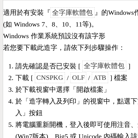
適用於有安裝『
全字庫軟體包
』的Window
(如 Windows 7、8、10、11等)。
Windows 作業系統預設沒有該字形
若您要下載此造字，請依下列步驟操作：
請先確認是否已安裝 [
全字庫軟體包
]
下載 [
CNSPKG
/
OLF
/
ATB
] 檔案
於下載視窗中選擇「開啟檔案」
於「造字轉入及列印」的視窗中，點選下
入」按鈕
將電腦重新開機，登入後即可使用注音、
(Win7版本)、Big5 或 Unicode 內碼輸入