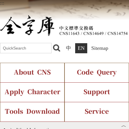
:::
中
EN
Sitemap
About CNS
Code Query
Introduction
IDS Query
Current Status
Apply Character
Support
Chinese Code Status
Components Query
Application Process
Font Instant Display
Tools Download
Service
︿