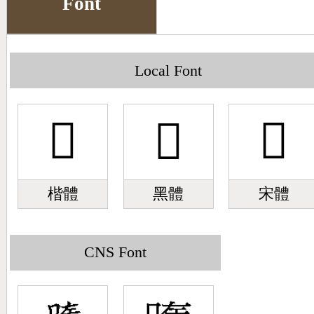
Font
Big5 Query
Pinyin Query
Symbol Index
Local Font
Pinyin Word Index
󿱿
󿱿
󿱿
楷體
黑體
宋體
CNS Font