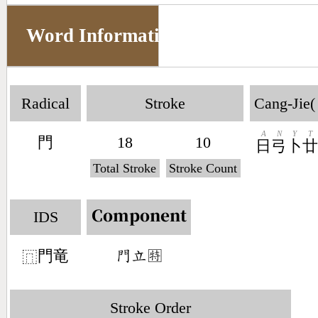
Word Information
Radical
Stroke
Cang-Jie(
A
N
Y
T
門
18
10
日
弓
卜
Total Stroke
Stroke Count
IDS
Component
門竜
󶇌󶅒㊕
⿵
Stroke Order