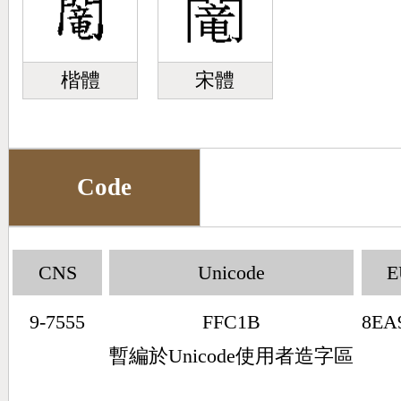
楷體
宋體
Code
CNS
Unicode
E
9-7555
FFC1B
8EA
暫編於Unicode使用者造字區