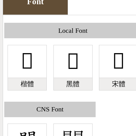
Font
Big5 Query
Pinyin Query
Symbol Index
Local Font
Pinyin Word Index
󿰛
󿰛
󿰛
楷體
黑體
宋體
CNS Font