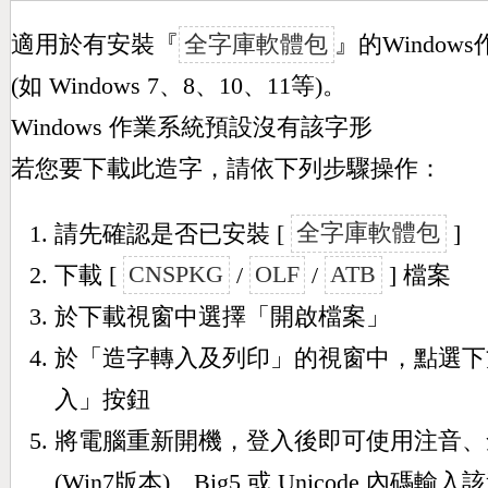
適用於有安裝『
全字庫軟體包
』的Window
(如 Windows 7、8、10、11等)。
Windows 作業系統預設沒有該字形
若您要下載此造字，請依下列步驟操作：
請先確認是否已安裝 [
全字庫軟體包
]
下載 [
CNSPKG
/
OLF
/
ATB
] 檔案
於下載視窗中選擇「開啟檔案」
於「造字轉入及列印」的視窗中，點選下
入」按鈕
將電腦重新開機，登入後即可使用注音、
(Win7版本)、Big5 或 Unicode 內碼輸入