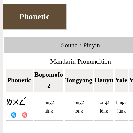
Phonetic
Sound / Pinyin
Mandarin Pronuncition
Bopomofo
Phonetic
Tongyong
Hanyu
Yale
W
2
ˊ
ㄌㄨㄥ
lung2
long2
long2
lung2
lúng
lóng
lóng
lúng