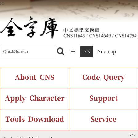
:::
中
EN
Sitemap
About CNS
Code Query
Introduction
IDS Query
Current Status
Apply Character
Support
Chinese Code Status
Components Query
Application Process
Font Instant Display
Tools Download
Service
︿