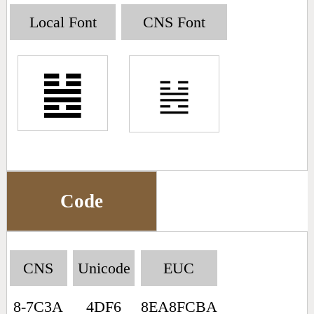
Big5 Query
Pinyin Query
Local Font
CNS Font
Symbol Index
䷶
Pinyin Word Index
Code
CNS
Unicode
EUC
8-7C3A
4DF6
8EA8FCBA