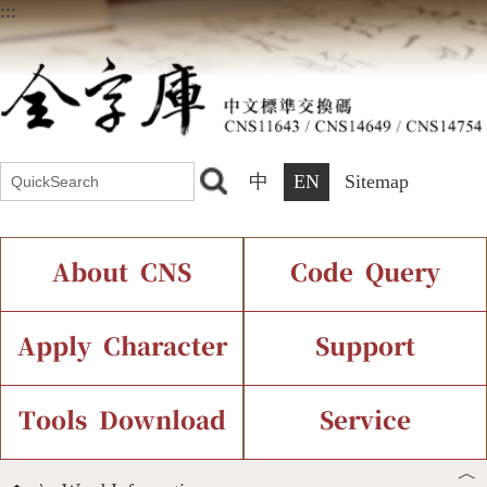
:::
中
EN
Sitemap
About CNS
Code Query
Introduction
IDS Query
Current Status
Apply Character
Support
Chinese Code Status
Components Query
Application Process
Font Instant Display
Tools Download
Service
︿