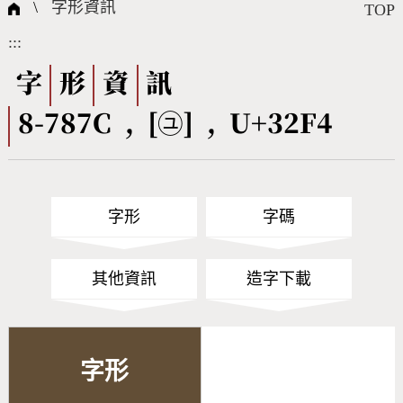
國際字碼相關組織
筆畫查詢
線上教學
倉頡查詢
全字庫授權
轉碼Web Service
個人電腦造字處理工具
問題集
意見回饋
\
字形資訊
TOP
:::
筆順序查詢
部首查詢
熱門查詢統計
字形下載
字
形
資
訊
8-787C , [㋴] , U+32F4
CNS查詢
Unicode查詢
Big5查詢
拼音查詢
字形
字碼
符號索引
拼音文字索引
其他資訊
造字下載
字形