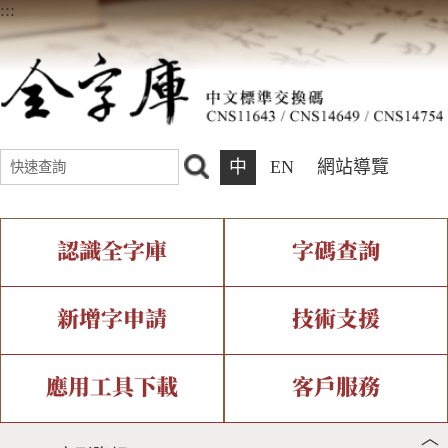
:::
中
EN
網站導覽
認識全字庫
字碼查詢
全字庫介紹
IDS查詢
全字庫現況
部件查詢
新增字申請
技術支援
中文碼介紹
複合查詢
專有名詞介紹
注音查詢
新字申請處理流程
字形即時顯示
造字解決方案
應用工具下載
客戶服務
︿