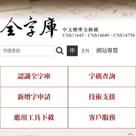
:::
中
EN
網站導覽
認識全字庫
字碼查詢
全字庫介紹
IDS查詢
全字庫現況
部件查詢
新增字申請
技術支援
中文碼介紹
複合查詢
專有名詞介紹
注音查詢
新字申請處理流程
字形即時顯示
造字解決方案
應用工具下載
客戶服務
︿