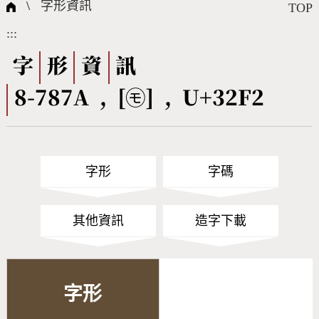
國際字碼相關組織
筆畫查詢
線上教學
倉頡查詢
全字庫授權
轉碼Web Service
個人電腦造字處理工具
問題集
意見回饋
\
字形資訊
TOP
:::
筆順序查詢
部首查詢
熱門查詢統計
字形下載
字
形
資
訊
8-787A , [㋲] , U+32F2
CNS查詢
Unicode查詢
Big5查詢
拼音查詢
字形
字碼
符號索引
拼音文字索引
其他資訊
造字下載
字形