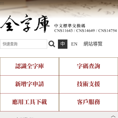
:::
中
EN
網站導覽
認識全字庫
字碼查詢
全字庫介紹
IDS查詢
全字庫現況
部件查詢
新增字申請
技術支援
中文碼介紹
複合查詢
專有名詞介紹
注音查詢
新字申請處理流程
字形即時顯示
造字解決方案
應用工具下載
客戶服務
︿