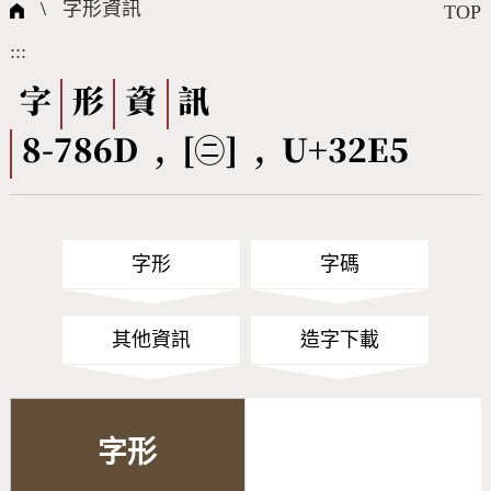
國際字碼相關組織
筆畫查詢
線上教學
倉頡查詢
全字庫授權
轉碼Web Service
個人電腦造字處理工具
問題集
意見回饋
\
字形資訊
TOP
:::
筆順序查詢
部首查詢
熱門查詢統計
字形下載
字
形
資
訊
8-786D , [㋥] , U+32E5
CNS查詢
Unicode查詢
Big5查詢
拼音查詢
字形
字碼
符號索引
拼音文字索引
其他資訊
造字下載
字形