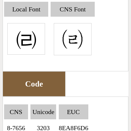
Big5 Query
Pinyin Query
Local Font
CNS Font
Symbol Index
㈃
Pinyin Word Index
Code
CNS
Unicode
EUC
8-7656
3203
8EA8F6D6