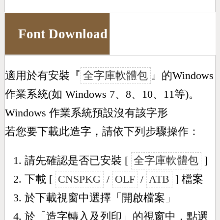
Font Download
適用於有安裝『
全字庫軟體包
』的Windows
作業系統(如 Windows 7、8、10、11等)。
Windows 作業系統預設沒有該字形
若您要下載此造字，請依下列步驟操作：
請先確認是否已安裝 [
全字庫軟體包
]
下載 [
CNSPKG
/
OLF
/
ATB
] 檔案
於下載視窗中選擇「開啟檔案」
於「造字轉入及列印」的視窗中，點選