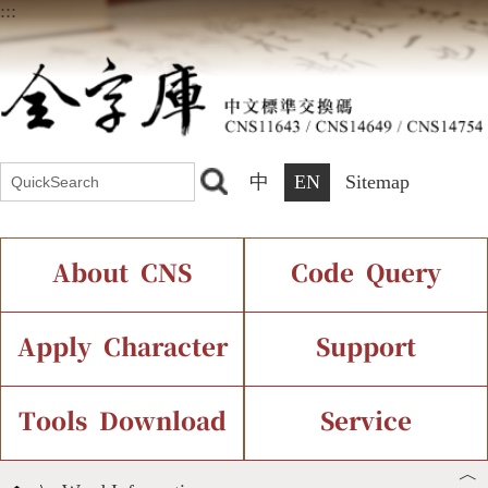
:::
中
EN
Sitemap
About CNS
Code Query
Introduction
IDS Query
Current Status
Apply Character
Support
Chinese Code Status
Components Query
Application Process
Font Instant Display
Tools Download
Service
︿