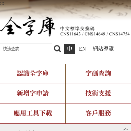
:::
中
EN
網站導覽
認識全字庫
字碼查詢
全字庫介紹
IDS查詢
全字庫現況
部件查詢
新增字申請
技術支援
中文碼介紹
複合查詢
專有名詞介紹
注音查詢
新字申請處理流程
字形即時顯示
造字解決方案
應用工具下載
客戶服務
︿