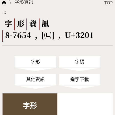
國際字碼相關組織
筆畫查詢
線上教學
倉頡查詢
全字庫授權
轉碼Web Service
個人電腦造字處理工具
問題集
意見回饋
\
字形資訊
TOP
:::
筆順序查詢
部首查詢
熱門查詢統計
字形下載
字
形
資
訊
8-7654 , [㈁] , U+3201
CNS查詢
Unicode查詢
Big5查詢
拼音查詢
字形
字碼
符號索引
拼音文字索引
其他資訊
造字下載
字形