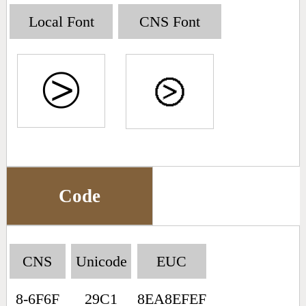
Big5 Query
Pinyin Query
Local Font
CNS Font
Symbol Index
⧁
Pinyin Word Index
Code
CNS
Unicode
EUC
8-6F6F
29C1
8EA8EFEF