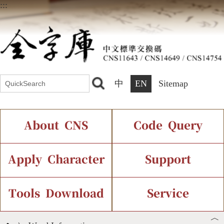
:::
中
EN
Sitemap
About CNS
Code Query
Introduction
IDS Query
Current Status
Apply Character
Support
Chinese Code Status
Components Query
Application Process
Font Instant Display
Tools Download
Service
︿