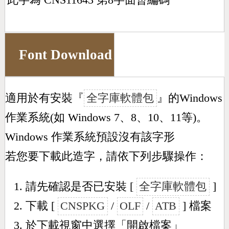
此字為 CNS11643 第8字面暫編碼
Font Download
適用於有安裝『
全字庫軟體包
』的Windows
作業系統(如 Windows 7、8、10、11等)。
Windows 作業系統預設沒有該字形
若您要下載此造字，請依下列步驟操作：
請先確認是否已安裝 [
全字庫軟體包
]
下載 [
CNSPKG
/
OLF
/
ATB
] 檔案
於下載視窗中選擇「開啟檔案」