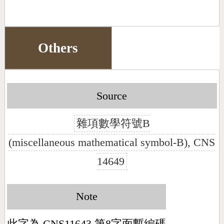
Others
Source
雜項數學符號B
(miscellaneous mathematical symbol-B), CNS
14649
Note