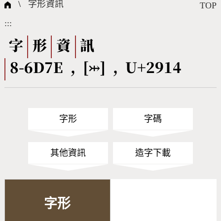
國際字碼相關組織
筆畫查詢
線上教學
倉頡查詢
全字庫授權
轉碼Web Service
個人電腦造字處理工具
問題集
意見回饋
\
字形資訊
TOP
:::
筆順序查詢
部首查詢
熱門查詢統計
字形下載
字
形
資
訊
8-6D7E , [⤔] , U+2914
CNS查詢
Unicode查詢
Big5查詢
拼音查詢
字形
字碼
符號索引
拼音文字索引
其他資訊
造字下載
字形