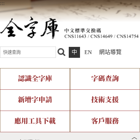
:::
中
EN
網站導覽
認識全字庫
字碼查詢
全字庫介紹
IDS查詢
全字庫現況
部件查詢
新增字申請
技術支援
中文碼介紹
複合查詢
專有名詞介紹
注音查詢
新字申請處理流程
字形即時顯示
造字解決方案
應用工具下載
客戶服務
︿