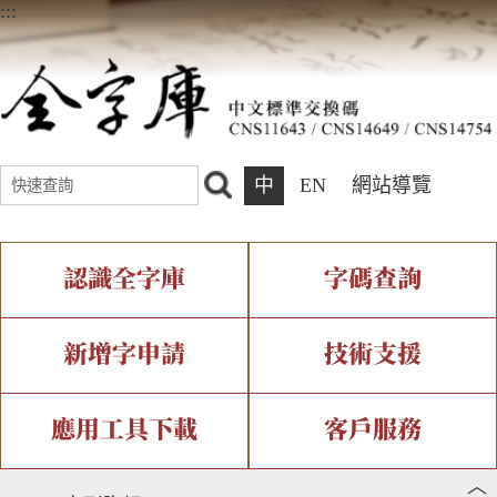
:::
中
EN
網站導覽
認識全字庫
字碼查詢
全字庫介紹
IDS查詢
全字庫現況
部件查詢
新增字申請
技術支援
中文碼介紹
複合查詢
專有名詞介紹
注音查詢
新字申請處理流程
字形即時顯示
造字解決方案
應用工具下載
客戶服務
︿