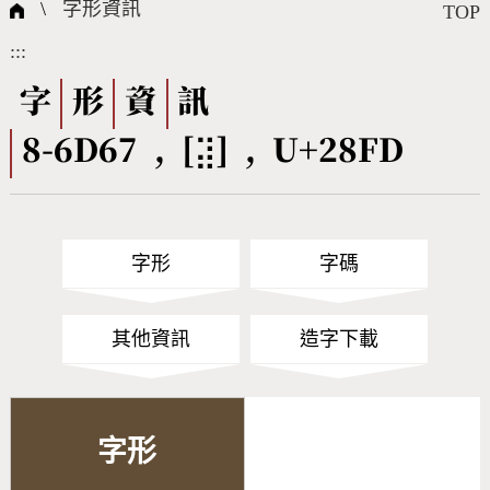
國際字碼相關組織
筆畫查詢
線上教學
倉頡查詢
全字庫授權
轉碼Web Service
個人電腦造字處理工具
問題集
意見回饋
\
字形資訊
TOP
:::
筆順序查詢
部首查詢
熱門查詢統計
字形下載
字
形
資
訊
8-6D67 , [⣽] , U+28FD
CNS查詢
Unicode查詢
Big5查詢
拼音查詢
字形
字碼
符號索引
拼音文字索引
其他資訊
造字下載
字形