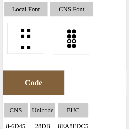
Big5 Query
Pinyin Query
Local Font
CNS Font
Symbol Index
⣛
Pinyin Word Index
Code
CNS
Unicode
EUC
8-6D45
28DB
8EA8EDC5