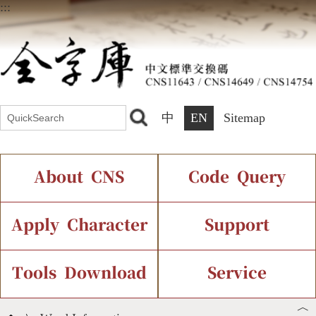
:::
中
EN
Sitemap
About CNS
Code Query
Introduction
IDS Query
Current Status
Apply Character
Support
Chinese Code Status
Components Query
Application Process
Font Instant Display
Tools Download
Service
︿