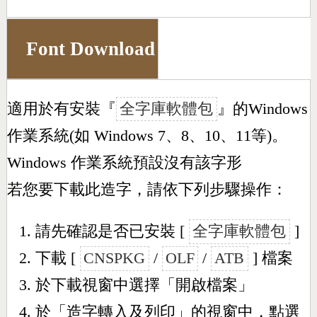
Font Download
適用於有安裝『
全字庫軟體包
』的Windows
作業系統(如 Windows 7、8、10、11等)。
Windows 作業系統預設沒有該字形
若您要下載此造字，請依下列步驟操作：
請先確認是否已安裝 [
全字庫軟體包
]
下載 [
CNSPKG
/
OLF
/
ATB
] 檔案
於下載視窗中選擇「開啟檔案」
於「造字轉入及列印」的視窗中，點選