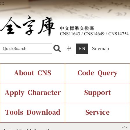
:::
中
EN
Sitemap
About CNS
Code Query
Introduction
IDS Query
Current Status
Apply Character
Support
Chinese Code Status
Components Query
Application Process
Font Instant Display
Tools Download
Service
︿