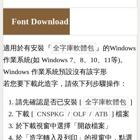
Font Download
適用於有安裝『
全字庫軟體包
』的Windows
作業系統(如 Windows 7、8、10、11等)。
Windows 作業系統預設沒有該字形
若您要下載此造字，請依下列步驟操作：
請先確認是否已安裝 [
全字庫軟體包
]
下載 [
CNSPKG
/
OLF
/
ATB
] 檔案
於下載視窗中選擇「開啟檔案」
於「造字轉入及列印」的視窗中，點選