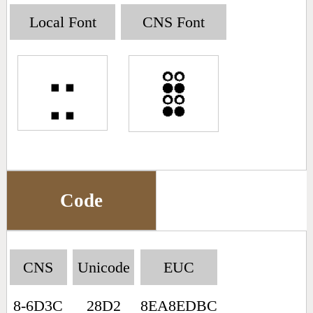
Big5 Query
Pinyin Query
Local Font
CNS Font
Symbol Index
⣒
Pinyin Word Index
Code
CNS
Unicode
EUC
8-6D3C
28D2
8EA8EDBC