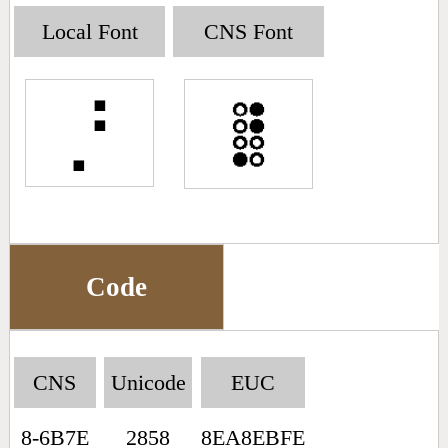
Big5 Query
Pinyin Query
Local Font
CNS Font
Symbol Index
⡘
Pinyin Word Index
Code
CNS
Unicode
EUC
8-6B7E
2858
8EA8EBFE