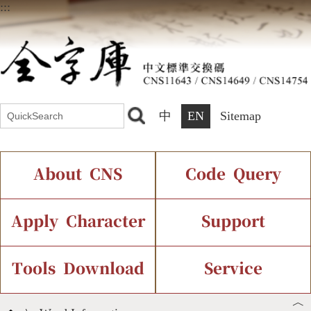
:::
中
EN
Sitemap
About CNS
Code Query
Introduction
IDS Query
Current Status
Apply Character
Support
Chinese Code Status
Components Query
Application Process
Font Instant Display
Tools Download
Service
︿