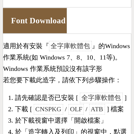
Font Download
適用於有安裝『
全字庫軟體包
』的Windows
作業系統(如 Windows 7、8、10、11等)。
Windows 作業系統預設沒有該字形
若您要下載此造字，請依下列步驟操作：
請先確認是否已安裝 [
全字庫軟體包
]
下載 [
CNSPKG
/
OLF
/
ATB
] 檔案
於下載視窗中選擇「開啟檔案」
於「造字轉入及列印」的視窗中，點選