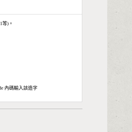
11等)。
ode 內碼輸入該造字