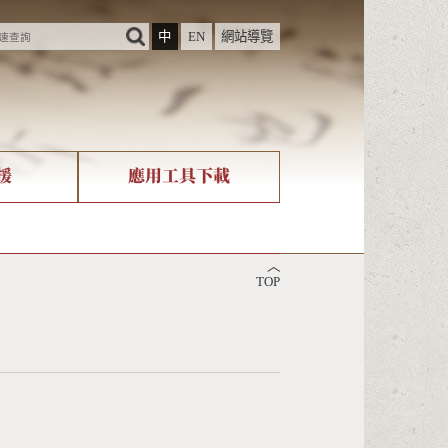
中
EN
網站導覽
援
應用工具下載
際字碼相關組織
筆畫查詢
︿
nicode查詢
TOP