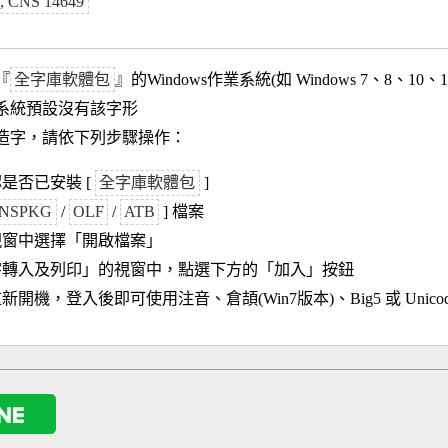
n), CNS 14649
『
全字庫軟體包
』的Windows作業系統(如 Windows 7、8、10、
作業系統預設沒有該字形
造字，請依下列步驟操作：
是否已安裝 [
全字庫軟體包
]
NSPKG
/
OLF
/
ATB
] 檔案
視窗中選擇「開啟檔案」
字轉入及列印」的視窗中，點選下方的「加入」按鈕
新開機，登入後即可使用注音、倉頡(Win7版本)、Big5 或 Unic