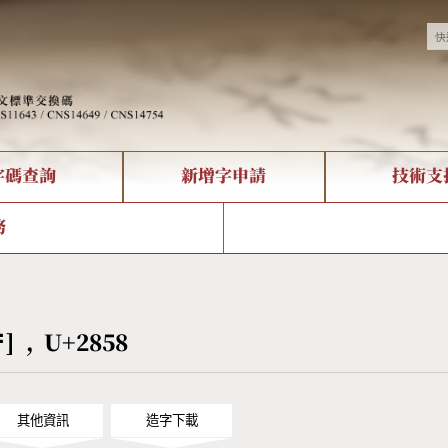
字碼查詢
新增字申請
技術支
決方案
現況
查詢
字形下載
中文碼介紹
全字庫授權
複合查詢
轉碼Web Service
專有名詞介紹
注音查詢
國
務
回饋
熱門查詢統計
查詢
部首查詢
CNS查詢
U
查詢
符號索引
拼音文字索引
⡘] , U+2858
其他資訊
造字下載