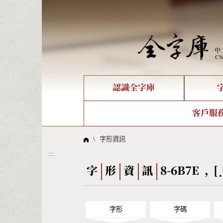
:::
認識全字庫
個人電腦造字處理工具
新字申請處理流程
字形即時顯示
全字庫介紹
IDS查詢
造字解
全字庫
部件
客戶服
問題集
意見
線上教學
倉頡查詢
筆順序
\
字形資訊
:::
Big5查詢
拼音
字
形
資
訊
8-6B7E , [
字形
字碼