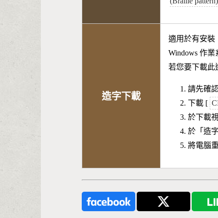
(Braille patter
適用於有安裝
Windows 
若您要下載此
請先確認
造字下載
下載 [
C
於下載
於「造
將電腦重