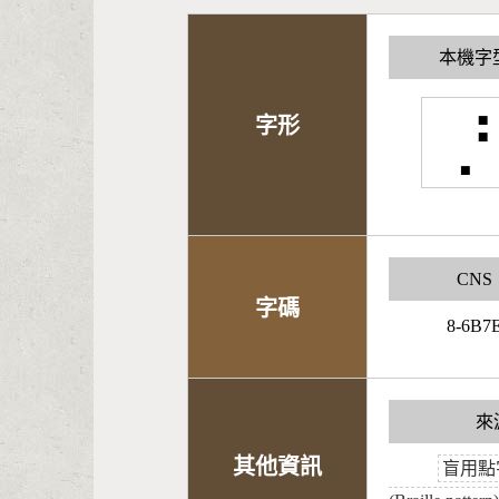
本機字
⡘
字形
CNS
字碼
8-6B7
來
其他資訊
盲用點