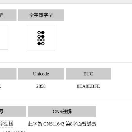
型
全字庫字型
Unicode
EUC
E
2858
8EA8EBFE
源
CNS註解
字型樣
此字為 CNS11643 第8字面暫編碼