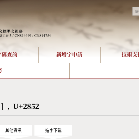
字碼查詢
新增字申請
技術支
決方案
現況
查詢
字形下載
中文碼介紹
全字庫授權
複合查詢
轉碼Web Service
專有名詞介紹
注音查詢
國
務
回饋
熱門查詢統計
查詢
部首查詢
CNS查詢
U
查詢
符號索引
拼音文字索引
⡒] , U+2852
其他資訊
造字下載