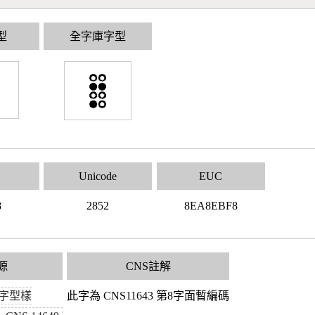
型
全字庫字型
Unicode
EUC
8
2852
8EA8EBF8
源
CNS註解
字型樣
此字為 CNS11643 第8字面暫編碼