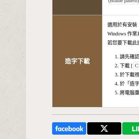
(Braille patter
適用於有安裝
Windows 
若您要下載此
請先確認
造字下載
下載 [
C
於下載
於「造
將電腦重