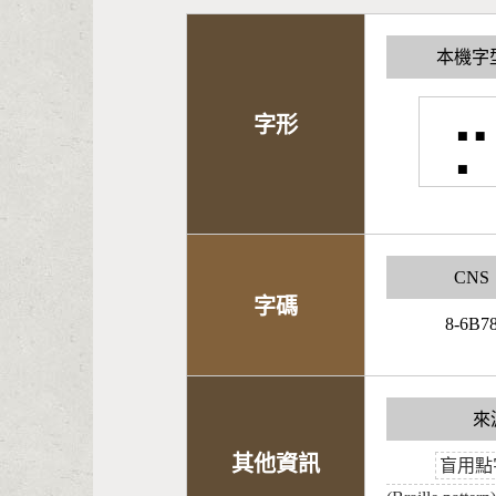
本機字
⡒
字形
CNS
字碼
8-6B7
來
其他資訊
盲用點