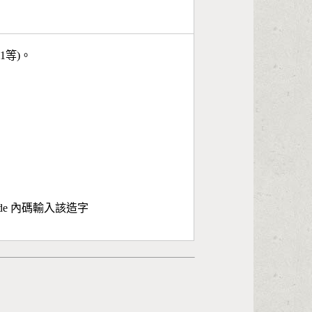
11等)。
ode 內碼輸入該造字