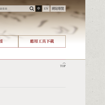
中
EN
網站導覽
援
應用工具下載
際字碼相關組織
筆畫查詢
︿
nicode查詢
TOP