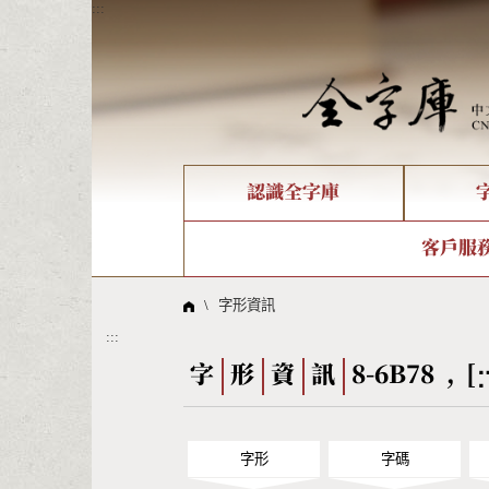
:::
認識全字庫
個人電腦造字處理工具
新字申請處理流程
字形即時顯示
全字庫介紹
IDS查詢
造字解
全字庫
部件
客戶服
問題集
意見
線上教學
倉頡查詢
筆順序
\
字形資訊
:::
Big5查詢
拼音
字
形
資
訊
8-6B78 , [
字形
字碼