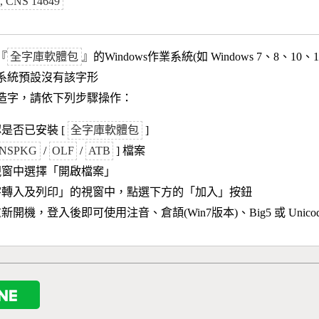
n), CNS 14649
『
全字庫軟體包
』的Windows作業系統(如 Windows 7、8、10、
作業系統預設沒有該字形
造字，請依下列步驟操作：
是否已安裝 [
全字庫軟體包
]
NSPKG
/
OLF
/
ATB
] 檔案
視窗中選擇「開啟檔案」
字轉入及列印」的視窗中，點選下方的「加入」按鈕
新開機，登入後即可使用注音、倉頡(Win7版本)、Big5 或 Unic