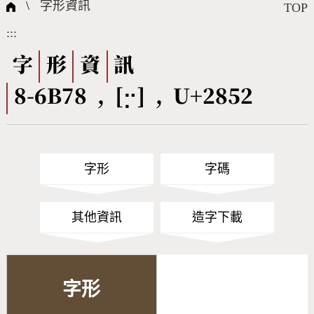
國際字碼相關組織
筆畫查詢
線上教學
倉頡查詢
全字庫授權
轉碼Web Service
個人電腦造字處理工具
問題集
意見回饋
\
字形資訊
TOP
:::
筆順序查詢
部首查詢
熱門查詢統計
字形下載
字
形
資
訊
8-6B78 , [⡒] , U+2852
CNS查詢
Unicode查詢
Big5查詢
拼音查詢
字形
字碼
符號索引
拼音文字索引
其他資訊
造字下載
字形