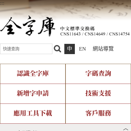
:::
中
EN
網站導覽
認識全字庫
字碼查詢
全字庫介紹
IDS查詢
全字庫現況
部件查詢
新增字申請
技術支援
中文碼介紹
複合查詢
專有名詞介紹
注音查詢
新字申請處理流程
字形即時顯示
造字解決方案
應用工具下載
客戶服務
︿