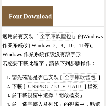
Font Download
適用於有安裝『
全字庫軟體包
』的Windows
作業系統(如 Windows 7、8、10、11等)。
Windows 作業系統預設沒有該字形
若您要下載此造字，請依下列步驟操作：
請先確認是否已安裝 [
全字庫軟體包
]
下載 [
CNSPKG
/
OLF
/
ATB
] 檔案
於下載視窗中選擇「開啟檔案」
於「造字轉入及列印」的視窗中，點選