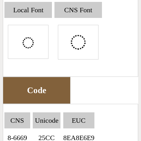
Big5 Query
Pinyin Query
Local Font
CNS Font
Symbol Index
◌
Pinyin Word Index
Code
CNS
Unicode
EUC
8-6669
25CC
8EA8E6E9