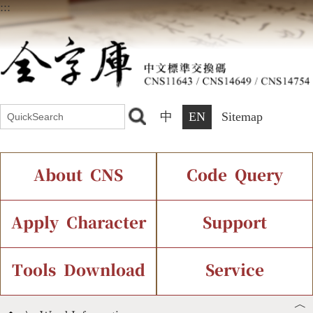
:::
中
EN
Sitemap
About CNS
Code Query
Introduction
IDS Query
Current Status
Apply Character
Support
Chinese Code Status
Components Query
Application Process
Font Instant Display
Tools Download
Service
︿