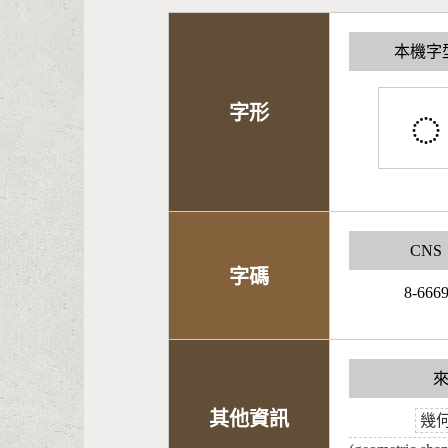
本機字
◌
字形
CNS
字碼
8-666
其他資訊
幾