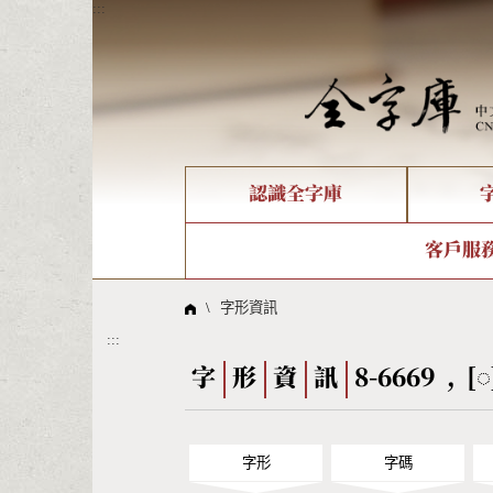
:::
認識全字庫
個人電腦造字處理工具
新字申請處理流程
字形即時顯示
全字庫介紹
IDS查詢
造字解
全字庫
部件
客戶服
問題集
意見
線上教學
倉頡查詢
筆順序
\
字形資訊
:::
Big5查詢
拼音
字
形
資
訊
8-6669 , [
字形
字碼