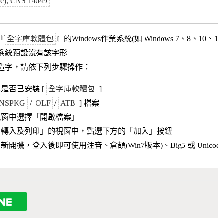
pe), CNS 14649
『
全字庫軟體包
』的Windows作業系統(如 Windows 7、8、10、
作業系統預設沒有該字形
造字，請依下列步驟操作：
是否已安裝 [
全字庫軟體包
]
NSPKG
/
OLF
/
ATB
] 檔案
視窗中選擇「開啟檔案」
字轉入及列印」的視窗中，點選下方的「加入」按鈕
新開機，登入後即可使用注音、倉頡(Win7版本)、Big5 或 Unic