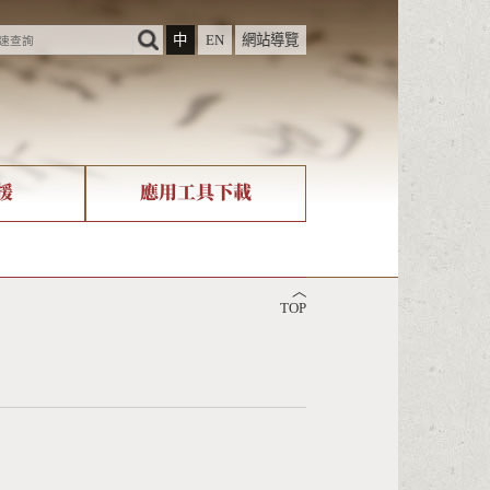
中
EN
網站導覽
援
應用工具下載
際字碼相關組織
筆畫查詢
︿
nicode查詢
TOP