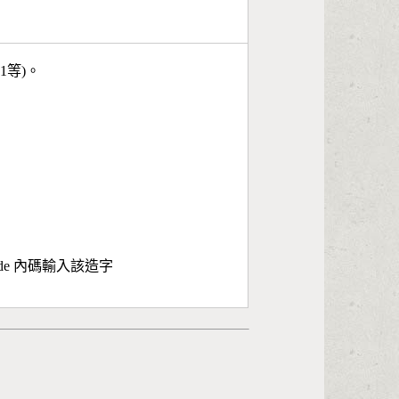
11等)。
ode 內碼輸入該造字