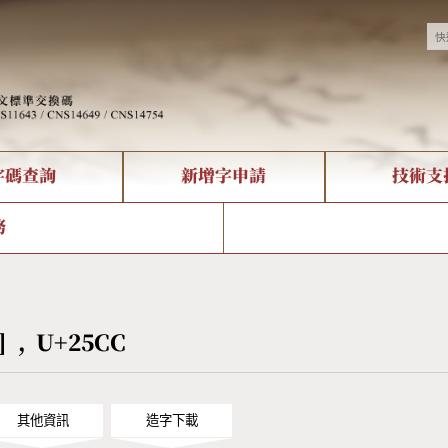
字碼查詢
新增字申請
技術支
決方案
現況
查詢
字形下載
中文碼介紹
全字庫授權
複合查詢
轉碼Web Service
專有名詞介紹
注音查詢
國
務
回饋
熱門查詢統計
查詢
部首查詢
CNS查詢
U
查詢
符號索引
拼音文字索引
◌] , U+25CC
其他資訊
造字下載