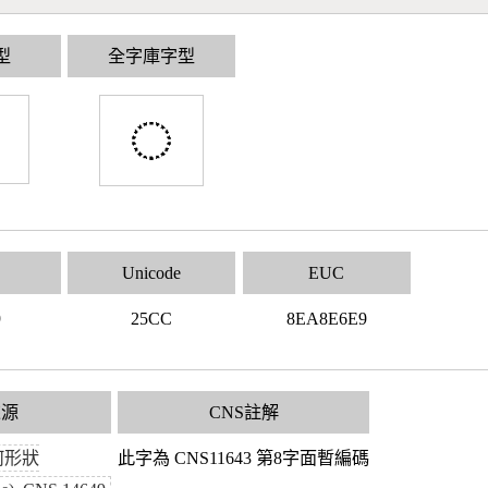
型
全字庫字型
Unicode
EUC
9
25CC
8EA8E6E9
來源
CNS註解
何形狀
此字為 CNS11643 第8字面暫編碼