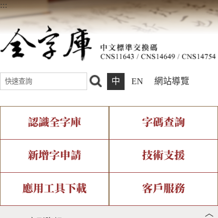
:::
中
EN
網站導覽
認識全字庫
字碼查詢
全字庫介紹
IDS查詢
全字庫現況
部件查詢
新增字申請
技術支援
中文碼介紹
複合查詢
專有名詞介紹
注音查詢
新字申請處理流程
字形即時顯示
造字解決方案
應用工具下載
客戶服務
︿