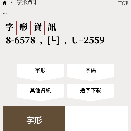
國際字碼相關組織
筆畫查詢
線上教學
倉頡查詢
全字庫授權
轉碼Web Service
個人電腦造字處理工具
問題集
意見回饋
\
字形資訊
TOP
:::
筆順序查詢
部首查詢
熱門查詢統計
字形下載
字
形
資
訊
8-6578 , [╙] , U+2559
CNS查詢
Unicode查詢
Big5查詢
拼音查詢
字形
字碼
符號索引
拼音文字索引
其他資訊
造字下載
字形