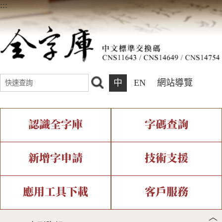
:::
中
EN
網站導覽
認識全字庫
字碼查詢
全字庫介紹
IDS查詢
全字庫現況
部件查詢
新增字申請
技術支援
中文碼介紹
複合查詢
專有名詞介紹
注音查詢
新字申請處理流程
字形即時顯示
造字解決方案
應用工具下載
客戶服務
︿