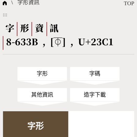
國際字碼相關組織
筆畫查詢
線上教學
倉頡查詢
全字庫授權
轉碼Web Service
個人電腦造字處理工具
問題集
意見回饋
\
字形資訊
TOP
:::
筆順序查詢
部首查詢
熱門查詢統計
字形下載
字
形
資
訊
8-633B , [⏁] , U+23C1
CNS查詢
Unicode查詢
Big5查詢
拼音查詢
字形
字碼
符號索引
拼音文字索引
其他資訊
造字下載
字形