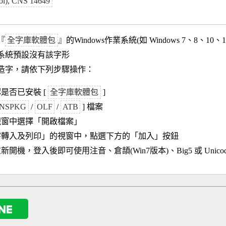
mbol), CNS 14649
『
全字庫軟體包
』的Windows作業系統(如 Windows 7、8、10、
作業系統預設沒有該字形
造字，請依下列步驟操作：
是否已安裝 [
全字庫軟體包
]
NSPKG
/
OLF
/
ATB
] 檔案
視窗中選擇「開啟檔案」
字轉入及列印」的視窗中，點選下方的「加入」按鈕
新開機，登入後即可使用注音、倉頡(Win7版本)、Big5 或 Unic