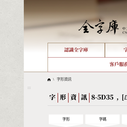
:::
認識全字庫
個人電腦造字處理工具
新字申請處理流程
字形即時顯示
全字庫介紹
IDS查詢
造字解
全字庫
部件
客戶服
問題集
意見
線上教學
倉頡查詢
筆順序
\
字形資訊
:::
Big5查詢
拼音
字
形
資
訊
8-5D35 , [
字形
字碼