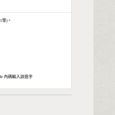
11等)。
ode 內碼輸入該造字