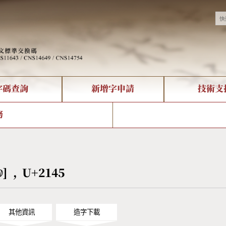
字碼查詢
新增字申請
技術支
決方案
現況
查詢
字形下載
中文碼介紹
全字庫授權
複合查詢
轉碼Web Service
專有名詞介紹
注音查詢
國
務
回饋
熱門查詢統計
查詢
部首查詢
CNS查詢
U
查詢
符號索引
拼音文字索引
ⅅ] , U+2145
其他資訊
造字下載