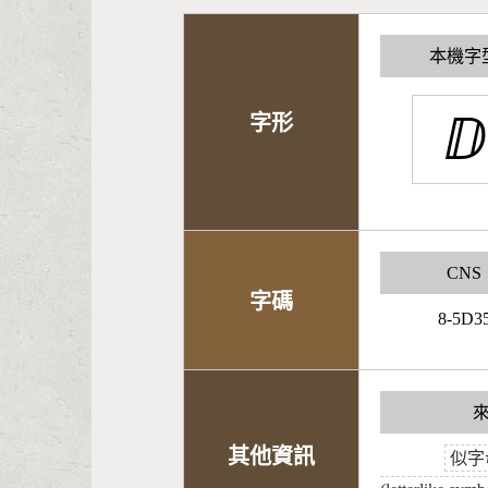
本機字
ⅅ
字形
CNS
字碼
8-5D3
其他資訊
似字