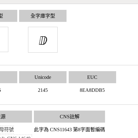
型
全字庫字型
Unicode
EUC
5
2145
8EA8DDB5
來源
CNS註解
母符號
此字為 CNS11643 第8字面暫編碼