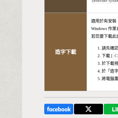
(letterlike sy
適用於有安裝
Windows 
若您要下載此
請先確認
造字下載
下載 [
C
於下載
於「造
將電腦重