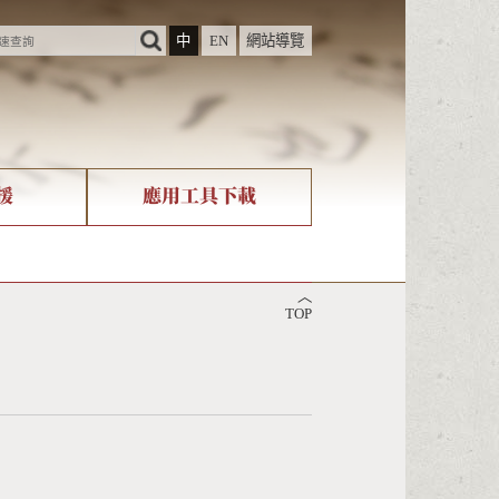
中
EN
網站導覽
援
應用工具下載
際字碼相關組織
筆畫查詢
︿
nicode查詢
TOP