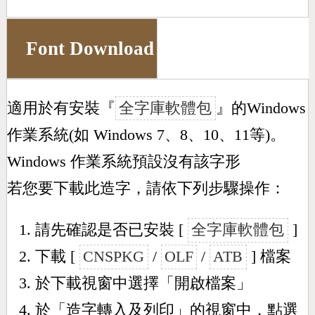
Font Download
適用於有安裝『
全字庫軟體包
』的Windows
作業系統(如 Windows 7、8、10、11等)。
Windows 作業系統預設沒有該字形
若您要下載此造字，請依下列步驟操作：
請先確認是否已安裝 [
全字庫軟體包
]
下載 [
CNSPKG
/
OLF
/
ATB
] 檔案
於下載視窗中選擇「開啟檔案」
於「造字轉入及列印」的視窗中，點選