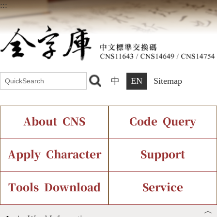
:::
中
EN
Sitemap
About CNS
Code Query
Introduction
IDS Query
Current Status
Apply Character
Support
Chinese Code Status
Components Query
Application Process
Font Instant Display
Tools Download
Service
︿