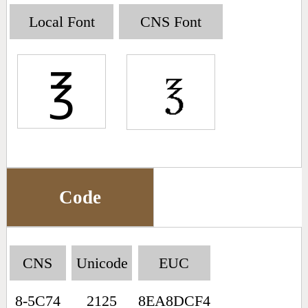
Big5 Query
Pinyin Query
Local Font
CNS Font
Symbol Index
℥
Pinyin Word Index
Code
CNS
Unicode
EUC
8-5C74
2125
8EA8DCF4