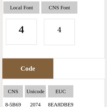
Big5 Query
Pinyin Query
Local Font
CNS Font
Symbol Index
⁴
Pinyin Word Index
Code
CNS
Unicode
EUC
8-5B69
2074
8EA8DBE9