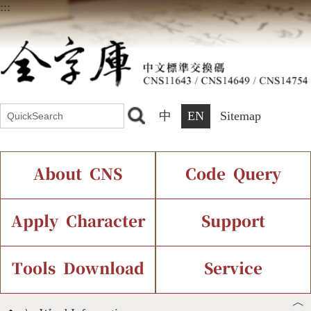
:::
中
EN
Sitemap
About CNS
Code Query
Introduction
IDS Query
Current Status
Apply Character
Support
Chinese Code Status
Components Query
Application Process
Font Instant Display
Tools Download
Service
︿