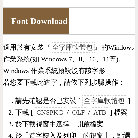
Font Download
適用於有安裝『
全字庫軟體包
』的Windows
作業系統(如 Windows 7、8、10、11等)。
Windows 作業系統預設沒有該字形
若您要下載此造字，請依下列步驟操作：
請先確認是否已安裝 [
全字庫軟體包
]
下載 [
CNSPKG
/
OLF
/
ATB
] 檔案
於下載視窗中選擇「開啟檔案」
於「造字轉入及列印」的視窗中，點選