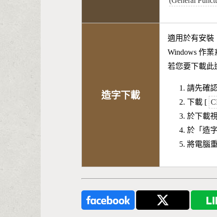
(General Punct
適用於有安裝
Windows 
若您要下載此
請先確認
造字下載
下載 [
C
於下載
於「造
將電腦重