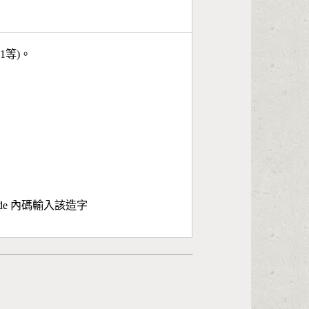
11等)。
ode 內碼輸入該造字