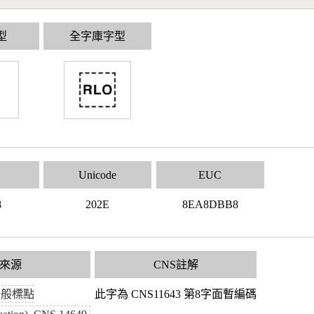
型
全字庫字型
Unicode
EUC
8
202E
8EA8DBB8
來源
CNS註解
一般標點
此字為 CNS11643 第8字面暫編碼