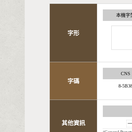
本機字
字形
CNS
字碼
8-5B3
其他資訊