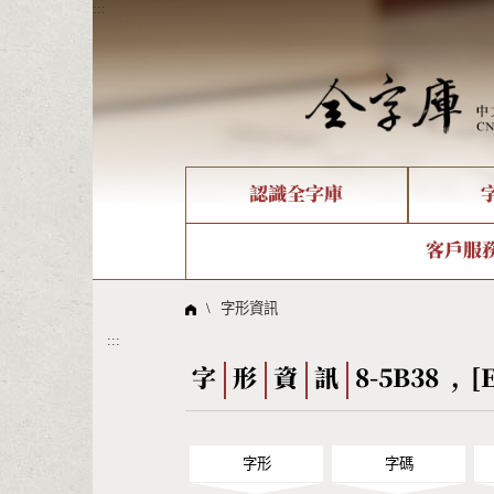
:::
認識全字庫
個人電腦造字處理工具
新字申請處理流程
字形即時顯示
全字庫介紹
IDS查詢
造字解
全字庫
部件
客戶服
問題集
意見
線上教學
倉頡查詢
筆順序
\
字形資訊
:::
Big5查詢
拼音
字
形
資
訊
8-
字形
字碼