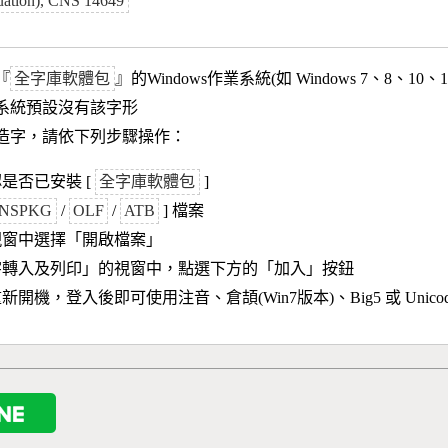
uation), CNS 14649
『
全字庫軟體包
』的Windows作業系統(如 Windows 7、8、10、
作業系統預設沒有該字形
造字，請依下列步驟操作：
是否已安裝 [
全字庫軟體包
]
NSPKG
/
OLF
/
ATB
] 檔案
視窗中選擇「開啟檔案」
字轉入及列印」的視窗中，點選下方的「加入」按鈕
新開機，登入後即可使用注音、倉頡(Win7版本)、Big5 或 Unic