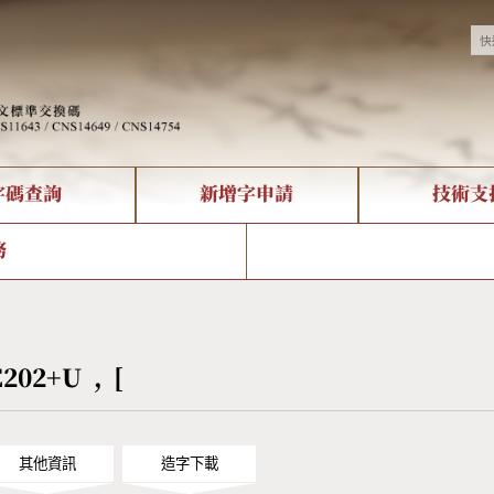
字碼查詢
新增字申請
技術支
決方案
現況
查詢
字形下載
中文碼介紹
全字庫授權
複合查詢
轉碼Web Service
專有名詞介紹
注音查詢
國
務
回饋
熱門查詢統計
查詢
部首查詢
CNS查詢
U
查詢
符號索引
拼音文字索引
5B38 , [‮] , U+202E
其他資訊
造字下載