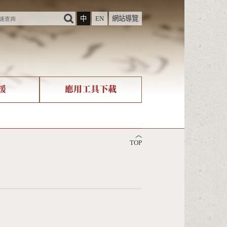
中
EN
網站導覽
援
應用工具下載
際字碼相關組織
筆畫查詢
︿
nicode查詢
TOP