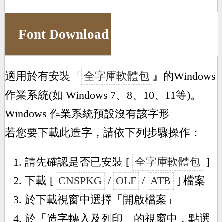
Font Download
適用於有安裝『
全字庫軟體包
』的Windows
作業系統(如 Windows 7、8、10、11等)。
Windows 作業系統預設沒有該字形
若您要下載此造字，請依下列步驟操作：
請先確認是否已安裝 [
全字庫軟體包
]
下載 [
CNSPKG
/
OLF
/
ATB
] 檔案
於下載視窗中選擇「開啟檔案」
於「造字轉入及列印」的視窗中，點選