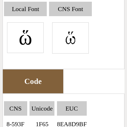
Big5 Query
Pinyin Query
Local Font
CNS Font
Symbol Index
ὥ
Pinyin Word Index
Code
CNS
Unicode
EUC
8-593F
1F65
8EA8D9BF