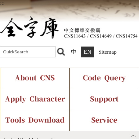
:::
中
EN
Sitemap
About CNS
Code Query
Introduction
IDS Query
Current Status
Apply Character
Support
Chinese Code Status
Components Query
Application Process
Font Instant Display
Tools Download
Service
︿