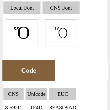
Big5 Query
Pinyin Query
Local Font
CNS Font
Symbol Index
Ὅ
Pinyin Word Index
Code
CNS
Unicode
EUC
8-592D
1F4D
8EA8D9AD