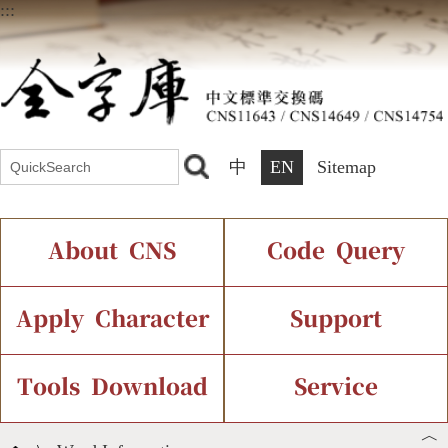
:::
中
EN
Sitemap
About CNS
Code Query
Introduction
IDS Query
Current Status
Apply Character
Support
Chinese Code Status
Components Query
Application Process
Font Instant Display
Tools Download
Service
︿