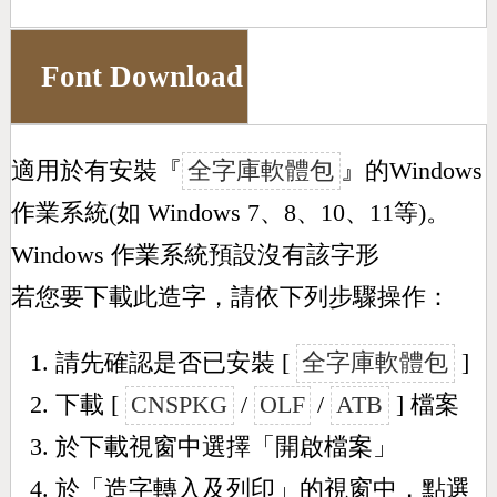
Font Download
適用於有安裝『
全字庫軟體包
』的Windows
作業系統(如 Windows 7、8、10、11等)。
Windows 作業系統預設沒有該字形
若您要下載此造字，請依下列步驟操作：
請先確認是否已安裝 [
全字庫軟體包
]
下載 [
CNSPKG
/
OLF
/
ATB
] 檔案
於下載視窗中選擇「開啟檔案」
於「造字轉入及列印」的視窗中，點選