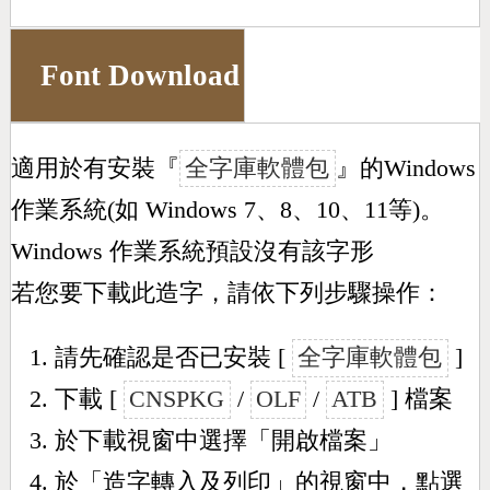
Font Download
適用於有安裝『
全字庫軟體包
』的Windows
作業系統(如 Windows 7、8、10、11等)。
Windows 作業系統預設沒有該字形
若您要下載此造字，請依下列步驟操作：
請先確認是否已安裝 [
全字庫軟體包
]
下載 [
CNSPKG
/
OLF
/
ATB
] 檔案
於下載視窗中選擇「開啟檔案」
於「造字轉入及列印」的視窗中，點選