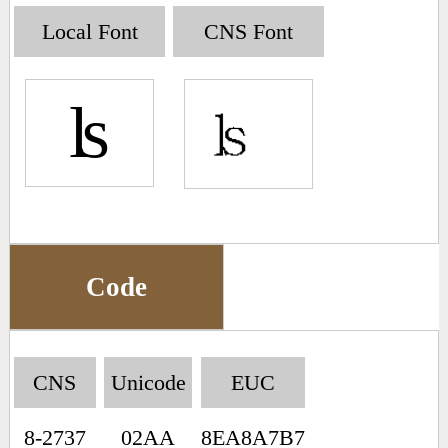
Big5 Query
Pinyin Query
Local Font
CNS Font
Symbol Index
ʪ
Pinyin Word Index
Code
CNS
Unicode
EUC
8-2737
02AA
8EA8A7B7