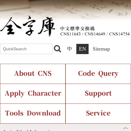
:::
中
EN
Sitemap
About CNS
Code Query
Introduction
IDS Query
Current Status
Apply Character
Support
Chinese Code Status
Components Query
Application Process
Font Instant Display
Tools Download
Service
︿