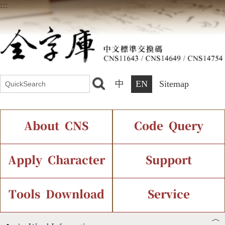
:::
中
EN
Sitemap
About CNS
Code Query
Introduction
IDS Query
Current Status
Apply Character
Support
Chinese Code Status
Components Query
Application Process
Font Instant Display
Tools Download
Service
︿