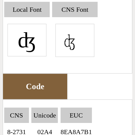
Big5 Query
Pinyin Query
Local Font
CNS Font
Symbol Index
ʤ
Pinyin Word Index
Code
CNS
Unicode
EUC
8-2731
02A4
8EA8A7B1