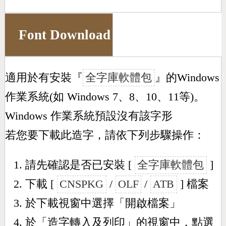
Font Download
適用於有安裝『
全字庫軟體包
』的Windows
作業系統(如 Windows 7、8、10、11等)。
Windows 作業系統預設沒有該字形
若您要下載此造字，請依下列步驟操作：
請先確認是否已安裝 [
全字庫軟體包
]
下載 [
CNSPKG
/
OLF
/
ATB
] 檔案
於下載視窗中選擇「開啟檔案」
於「造字轉入及列印」的視窗中，點選