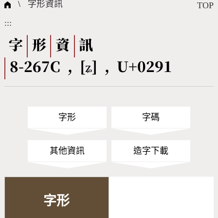
國際字碼相關組織
筆畫查詢
線上教學
倉頡查詢
全字庫授權
轉碼Web Service
個人電腦造字處理工具
問題集
意見回饋
\
字形資訊
TOP
:::
筆順序查詢
部首查詢
熱門查詢統計
字形下載
字
形
資
訊
8-267C , [ʑ] , U+0291
CNS查詢
Unicode查詢
Big5查詢
拼音查詢
字形
字碼
符號索引
拼音文字索引
其他資訊
造字下載
字形