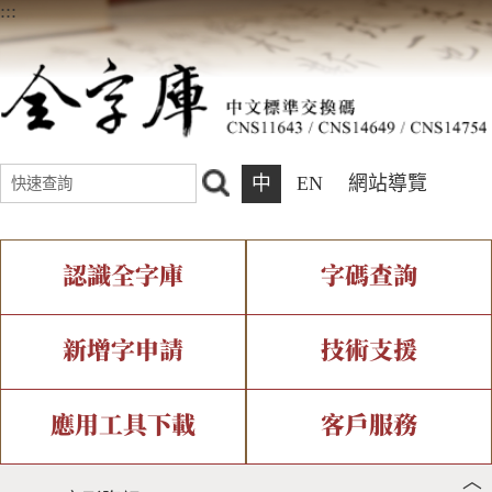
:::
中
EN
網站導覽
認識全字庫
字碼查詢
全字庫介紹
IDS查詢
全字庫現況
部件查詢
新增字申請
技術支援
中文碼介紹
複合查詢
專有名詞介紹
注音查詢
新字申請處理流程
字形即時顯示
造字解決方案
應用工具下載
客戶服務
︿